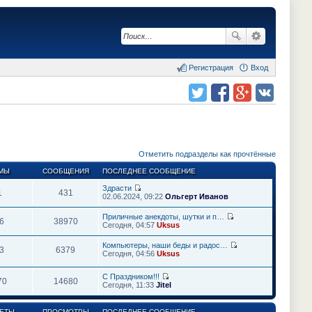
Регистрация
Вход
Поделиться в twitter.com
Поделиться в facebook.com
Поделиться в Google Plus
Поделиться в vk.com
Отметить подразделы как прочтённые
МЫ
СООБЩЕНИЯ
ПОСЛЕДНЕЕ СООБЩЕНИЕ
Здрасти
1
431
П
02.06.2024, 09:22
Ольгерт Иванов
е
р
Приличные анекдоты, шутки и п…
е
6
38970
П
Сегодня, 04:57
Uksus
й
е
т
р
Компьютеры, наши беды и радос…
и
е
3
6379
П
Сегодня, 04:56
к
Uksus
й
е
п
т
р
о
и
С Праздником!!!
е
с
70
14680
к
П
Сегодня, 11:33
Jitel
й
л
п
е
т
е
о
р
и
д
с
е
к
ЕТЫ
ПРОСМОТРЫ
ПОСЛЕДНЕЕ СООБЩЕНИЕ
н