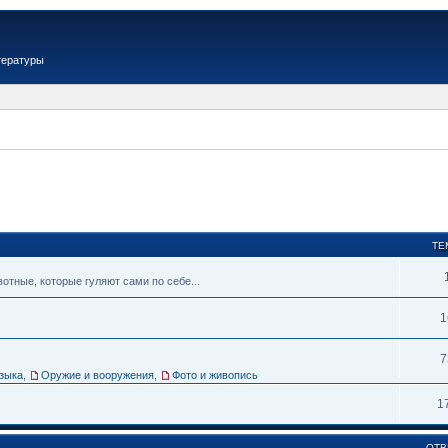
тературы
ТЕ
тные, которые гуляют сами по себе...
1
7
зыка
,
Оружие и вооружения
,
Фото и живопись
1
ОТВ