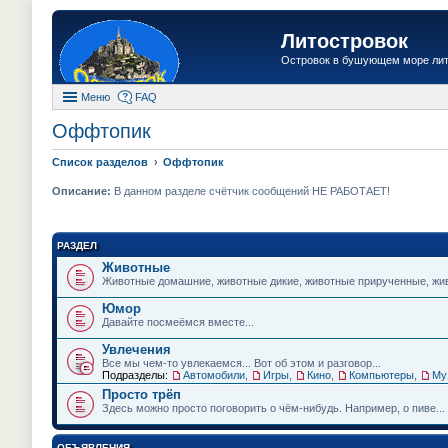
Литостровок
Островок в бушующем море ли
Меню
FAQ
Оффтопик
Список разделов
Оффтопик
Описание:
В данном разделе счётчик сообщений НЕ РАБОТАЕТ!
РАЗДЕЛ
Животные
Животные домашние, животные дикие, животные прирученные, живо
Юмор
Давайте посмеёмся вместе...
Увлечения
Все мы чем-то увлекаемся... Вот об этом и разговор...
Подразделы:
Автомобили
,
Игры
,
Кино
,
Компьютеры
,
Му
Просто трёп
Здесь можно просто поговорить о чём-нибудь. Например, о пиве...
ОБЪЯВЛЕНИЯ