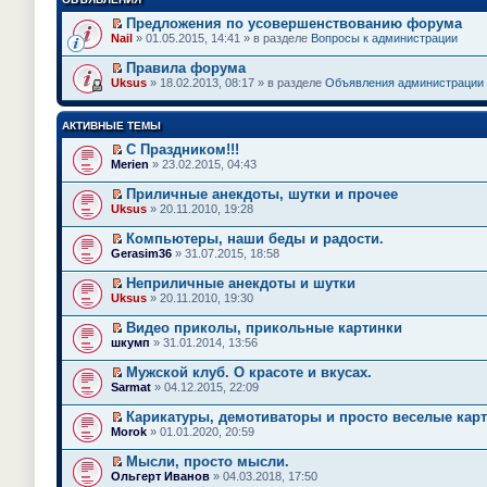
Предложения по усовершенствованию форума
П
Nail
» 01.05.2015, 14:41 » в разделе
Вопросы к администрации
е
р
Правила форума
е
П
Uksus
» 18.02.2013, 08:17 » в разделе
Объявления администрации
й
е
т
р
и
е
АКТИВНЫЕ ТЕМЫ
к
й
п
т
С Праздником!!!
е
и
П
Merien
» 23.02.2015, 04:43
р
к
е
в
п
р
о
Приличные анекдоты, шутки и прочее
е
е
м
П
Uksus
» 20.11.2010, 19:28
р
й
у
е
в
т
н
р
о
Компьютеры, наши беды и радости.
и
е
е
м
П
к
Gerasim36
» 31.07.2015, 18:58
п
й
у
е
п
р
т
н
р
е
Неприличные анекдоты и шутки
о
и
е
е
р
П
ч
к
Uksus
» 20.11.2010, 19:30
п
й
в
е
и
п
р
т
о
р
т
е
Видео приколы, прикольные картинки
о
и
м
е
а
р
П
ч
к
шкумп
» 31.01.2014, 13:56
у
й
н
в
е
и
п
н
т
н
о
р
т
е
е
Мужской клуб. О красоте и вкусах.
и
о
м
е
а
р
п
П
к
Sarmat
м
» 04.12.2015, 22:09
у
й
н
в
р
е
п
у
н
т
н
о
о
р
е
с
е
Карикатуры, демотиваторы и просто веселые карт
и
о
м
ч
е
р
о
п
П
к
Morok
м
» 01.01.2020, 20:59
у
и
й
в
о
р
е
п
у
н
т
т
о
б
о
р
е
с
е
Мысли, просто мысли.
а
и
м
щ
ч
е
р
о
п
П
н
к
Ольгерт Иванов
» 04.03.2018, 17:50
у
е
и
й
в
о
р
е
н