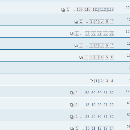
22
1
…
109
110
111
112
113
1
1
…
3
4
5
6
7
12
1
…
57
58
59
60
61
1
1
…
3
4
5
6
7
1
1
2
3
4
5
6
6
1
2
3
4
12
1
…
58
59
60
61
62
4
1
…
18
19
20
21
22
6
1
…
28
29
30
31
32
2
1
…
10
11
12
13
14