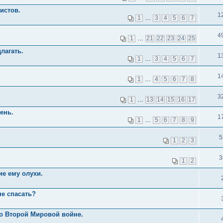
истов.
1
1
…
3
4
5
6
7
4
1
…
21
22
23
24
25
лагать.
1
1
…
3
4
5
6
7
1
1
…
4
5
6
7
8
3
1
…
13
14
15
16
17
ень.
1
1
…
5
6
7
8
9
5
1
2
3
3
1
2
е ему олухи.
не спасать?
о Второй Мировой войне.