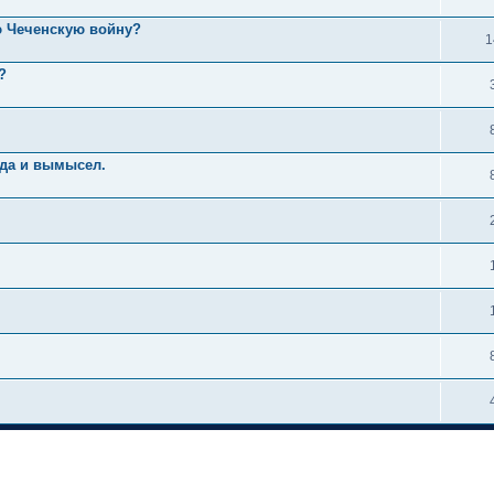
ю Чеченскую войну?
1
?
вда и вымысел.