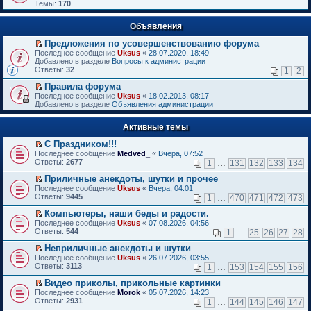
Темы:
170
Объявления
Предложения по усовершенствованию форума
П
Последнее сообщение
Uksus
«
28.07.2020, 18:49
е
Добавлено в разделе
Вопросы к администрации
р
Ответы:
32
1
2
е
й
Правила форума
т
П
Последнее сообщение
Uksus
«
18.02.2013, 08:17
и
е
Добавлено в разделе
Объявления администрации
к
р
п
е
е
Активные темы
й
р
т
в
С Праздником!!!
и
о
П
к
Последнее сообщение
Medved_
«
Вчера, 07:52
м
е
п
Ответы:
2677
1
…
131
132
133
134
у
р
е
н
е
р
Приличные анекдоты, шутки и прочее
е
й
в
П
Последнее сообщение
Uksus
«
Вчера, 04:01
п
т
о
е
Ответы:
9445
1
…
470
471
472
473
р
и
м
р
о
к
у
е
Компьютеры, наши беды и радости.
ч
п
н
й
П
Последнее сообщение
Uksus
«
07.08.2026, 04:56
и
е
е
т
е
Ответы:
544
1
…
25
26
27
28
т
р
п
и
р
а
в
р
к
е
Неприличные анекдоты и шутки
н
о
о
п
й
П
Последнее сообщение
Uksus
«
26.07.2026, 03:55
н
м
ч
е
т
е
Ответы:
3113
1
…
153
154
155
156
о
у
и
р
и
р
м
н
т
в
к
е
Видео приколы, прикольные картинки
у
е
а
о
п
й
П
Последнее сообщение
с
Morok
«
05.07.2026, 14:23
п
н
м
е
т
е
Ответы:
о
2931
р
1
…
144
145
146
147
н
у
р
и
р
о
о
о
н