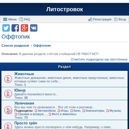
Литостровок
Меню
FAQ
Регистрация
Вход
Оффтопик
Список разделов
Оффтопик
Описание:
В данном разделе счётчик сообщений НЕ РАБОТАЕТ!
Отметить подразделы как прочтённые
Раздел
Животные
Животные домашние, животные дикие, животные прирученные, животные,
которые гуляют сами по себе...
Темы:
1
Юмор
Давайте посмеёмся вместе...
Темы:
16
Увлечения
Все мы чем-то увлекаемся... Вот об этом и разговор...
Подразделы:
Автомобили
,
Игры
,
Кино
,
Компьютеры
,
Музыка
,
Оружие и вооружения
,
Фото и живопись
Темы:
73
Просто трёп
Здесь можно просто поговорить о чём-нибудь. Например, о пиве...