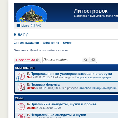
Литостровок
Островок в бушующем море ли
Меню
FAQ
Юмор
Список разделов
Оффтопик
Юмор
Описание:
Давайте посмеёмся вместе...
Новая тема
ОБЪЯВЛЕНИЯ
Предложения по усовершенствованию форума
П
Nail
» 01.05.2015, 14:41 » в разделе
Вопросы к администрации
е
р
Правила форума
е
П
Uksus
» 18.02.2013, 08:17 » в разделе
Объявления администрации
й
е
т
р
и
е
ТЕМЫ
к
й
п
т
Приличные анекдоты, шутки и прочее
е
и
П
Uksus
» 20.11.2010, 19:28
р
к
е
в
п
р
о
Неприличные анекдоты и шутки
е
е
м
П