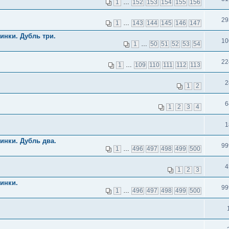
1
…
152
153
154
155
156
29
1
…
143
144
145
146
147
инки. Дубль три.
10
1
…
50
51
52
53
54
22
1
…
109
110
111
112
113
2
1
2
6
1
2
3
4
1
инки. Дубль два.
99
1
…
496
497
498
499
500
4
1
2
3
инки.
99
1
…
496
497
498
499
500