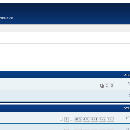
тературы
ОТВ
3
1
2
ОТВ
94
1
…
469
470
471
472
473
31