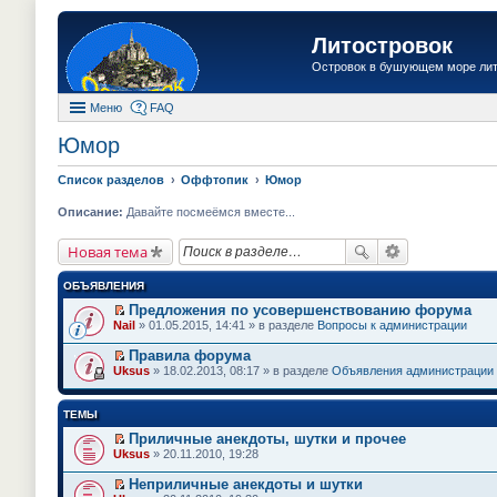
Литостровок
Островок в бушующем море ли
Меню
FAQ
Юмор
Список разделов
Оффтопик
Юмор
Описание:
Давайте посмеёмся вместе...
Новая тема
ОБЪЯВЛЕНИЯ
Предложения по усовершенствованию форума
П
Nail
» 01.05.2015, 14:41 » в разделе
Вопросы к администрации
е
р
Правила форума
е
П
Uksus
» 18.02.2013, 08:17 » в разделе
Объявления администрации
й
е
т
р
и
е
ТЕМЫ
к
й
п
т
Приличные анекдоты, шутки и прочее
е
и
П
Uksus
» 20.11.2010, 19:28
р
к
е
в
п
р
о
Неприличные анекдоты и шутки
е
е
м
П