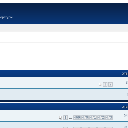
тературы
ОТВ
3
1
2
ОТВ
94
1
…
469
470
471
472
473
31