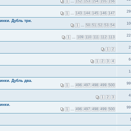
1
…
152
153
154
155
156
29
1
…
143
144
145
146
147
инки. Дубль три.
10
1
…
50
51
52
53
54
22
1
…
109
110
111
112
113
2
1
2
6
1
2
3
4
1
инки. Дубль два.
99
1
…
496
497
498
499
500
4
1
2
3
инки.
99
1
…
496
497
498
499
500