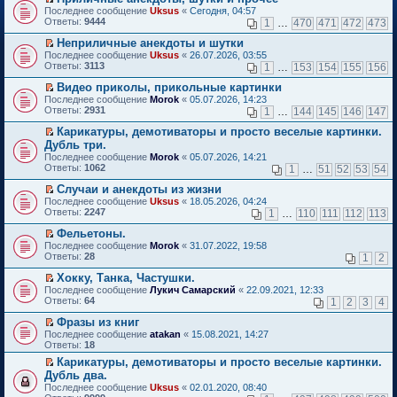
о
П
к
Последнее сообщение
Uksus
«
Сегодня, 04:57
м
е
п
Ответы:
9444
1
…
470
471
472
473
у
р
е
н
е
р
Неприличные анекдоты и шутки
е
й
в
П
Последнее сообщение
Uksus
«
26.07.2026, 03:55
п
т
о
е
Ответы:
3113
1
…
153
154
155
156
р
и
м
р
о
к
у
е
Видео приколы, прикольные картинки
ч
п
н
й
П
Последнее сообщение
Morok
«
05.07.2026, 14:23
и
е
е
т
е
Ответы:
2931
1
…
144
145
146
147
т
р
п
и
р
а
в
р
к
е
Карикатуры, демотиваторы и просто веселые картинки.
н
о
о
п
й
П
Дубль три.
н
м
ч
е
т
е
о
Последнее сообщение
у
Morok
«
05.07.2026, 14:21
и
р
и
р
м
Ответы:
н
1062
т
1
…
51
52
53
54
в
к
е
у
е
а
о
п
й
с
Случаи и анекдоты из жизни
п
н
м
е
т
о
П
р
н
Последнее сообщение
у
Uksus
«
18.05.2026, 04:24
р
и
о
е
о
о
Ответы:
н
2247
1
…
110
111
112
113
в
к
б
р
ч
м
е
о
п
щ
е
и
у
Фельетоны.
п
м
е
е
й
т
с
П
р
Последнее сообщение
у
Morok
«
31.07.2022, 19:58
р
н
т
а
о
е
о
Ответы:
н
28
1
2
в
и
и
н
о
р
ч
е
о
ю
к
н
б
е
и
Хокку, Танка, Частушки.
п
м
п
о
щ
й
т
П
р
Последнее сообщение
у
Лукич Самарский
«
22.09.2021, 12:33
е
м
е
т
а
е
о
Ответы:
н
64
1
2
3
4
р
у
н
и
н
р
ч
е
в
с
и
к
н
е
и
Фразы из книг
п
о
о
ю
п
о
й
т
П
р
Последнее сообщение
atakan
«
15.08.2021, 14:27
м
о
е
м
т
а
е
о
Ответы:
18
у
б
р
у
и
н
р
ч
н
щ
в
с
Карикатуры, демотиваторы и просто веселые картинки.
к
н
е
и
е
е
о
о
П
п
о
Дубль два.
й
т
п
н
м
о
е
е
м
т
а
Последнее сообщение
Uksus
«
02.01.2020, 08:40
р
и
у
б
р
р
у
и
н