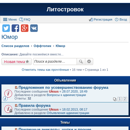
Литостровок
Меню
FAQ
Регистрация
Вход
Юмор
Список разделов
Оффтопик
Юмор
Описание:
Давайте посмеёмся вместе...
Новая тема
Отметить темы как прочтённые
• 16 тем • Страница 1 из 1
Объявления
Предложения по усовершенствованию форума
П
Последнее сообщение
Uksus
«
28.07.2020, 18:49
е
Добавлено в разделе
Вопросы к администрации
р
Ответы:
32
1
2
е
й
Правила форума
т
П
Последнее сообщение
Uksus
«
18.02.2013, 08:17
и
е
Добавлено в разделе
Объявления администрации
к
р
п
е
е
Темы
й
р
т
в
Приличные анекдоты, шутки и прочее
и