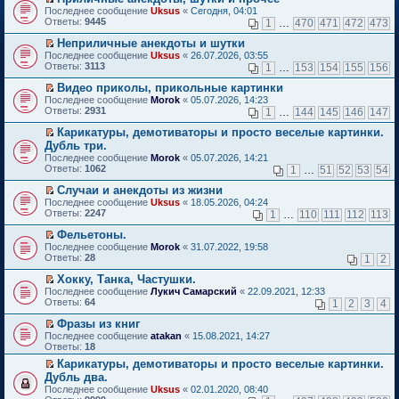
о
П
к
Последнее сообщение
Uksus
«
Сегодня, 04:01
м
е
п
Ответы:
9445
1
…
470
471
472
473
у
р
е
н
е
р
Неприличные анекдоты и шутки
е
й
в
П
Последнее сообщение
Uksus
«
26.07.2026, 03:55
п
т
о
е
Ответы:
3113
1
…
153
154
155
156
р
и
м
р
о
к
у
е
Видео приколы, прикольные картинки
ч
п
н
й
П
Последнее сообщение
Morok
«
05.07.2026, 14:23
и
е
е
т
е
Ответы:
2931
1
…
144
145
146
147
т
р
п
и
р
а
в
р
к
е
Карикатуры, демотиваторы и просто веселые картинки.
н
о
о
п
й
П
Дубль три.
н
м
ч
е
т
е
о
Последнее сообщение
у
Morok
«
05.07.2026, 14:21
и
р
и
р
м
Ответы:
н
1062
т
1
…
51
52
53
54
в
к
е
у
е
а
о
п
й
с
Случаи и анекдоты из жизни
п
н
м
е
т
о
П
р
н
Последнее сообщение
у
Uksus
«
18.05.2026, 04:24
р
и
о
е
о
о
Ответы:
н
2247
1
…
110
111
112
113
в
к
б
р
ч
м
е
о
п
щ
е
и
у
Фельетоны.
п
м
е
е
й
т
с
П
р
Последнее сообщение
у
Morok
«
31.07.2022, 19:58
р
н
т
а
о
е
о
Ответы:
н
28
1
2
в
и
и
н
о
р
ч
е
о
ю
к
н
б
е
и
Хокку, Танка, Частушки.
п
м
п
о
щ
й
т
П
р
Последнее сообщение
у
Лукич Самарский
«
22.09.2021, 12:33
е
м
е
т
а
е
о
Ответы:
н
64
1
2
3
4
р
у
н
и
н
р
ч
е
в
с
и
к
н
е
и
Фразы из книг
п
о
о
ю
п
о
й
т
П
р
Последнее сообщение
atakan
«
15.08.2021, 14:27
м
о
е
м
т
а
е
о
Ответы:
18
у
б
р
у
и
н
р
ч
н
щ
в
с
Карикатуры, демотиваторы и просто веселые картинки.
к
н
е
и
е
е
о
о
П
п
о
Дубль два.
й
т
п
н
м
о
е
е
м
т
а
Последнее сообщение
Uksus
«
02.01.2020, 08:40
р
и
у
б
р
р
у
и
н