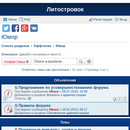
Литостровок
Меню
FAQ
Регистрация
Вход
Юмор
Список разделов
Оффтопик
Юмор
Описание:
Давайте посмеёмся вместе...
Новая тема
Отметить темы как прочтённые
• 16 тем • Страница 1 из 1
Объявления
Предложения по усовершенствованию форума
П
Последнее сообщение
Uksus
«
28.07.2020, 18:49
е
Добавлено в разделе
Вопросы к администрации
р
Ответы:
32
1
2
е
й
Правила форума
т
П
Последнее сообщение
Uksus
«
18.02.2013, 08:17
и
е
Добавлено в разделе
Объявления администрации
к
р
п
е
е
Темы
й
р
т
в
Приличные анекдоты, шутки и прочее
и