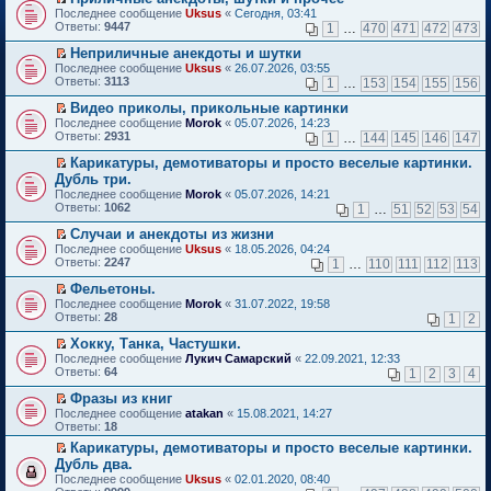
о
П
к
Последнее сообщение
Uksus
«
Сегодня, 03:41
м
е
п
Ответы:
9447
1
…
470
471
472
473
у
р
е
н
е
р
Неприличные анекдоты и шутки
е
й
в
П
Последнее сообщение
Uksus
«
26.07.2026, 03:55
п
т
о
е
Ответы:
3113
1
…
153
154
155
156
р
и
м
р
о
к
у
е
Видео приколы, прикольные картинки
ч
п
н
й
П
Последнее сообщение
Morok
«
05.07.2026, 14:23
и
е
е
т
е
Ответы:
2931
1
…
144
145
146
147
т
р
п
и
р
а
в
р
к
е
Карикатуры, демотиваторы и просто веселые картинки.
н
о
о
п
й
П
Дубль три.
н
м
ч
е
т
е
о
Последнее сообщение
у
Morok
«
05.07.2026, 14:21
и
р
и
р
м
Ответы:
н
1062
т
1
…
51
52
53
54
в
к
е
у
е
а
о
п
й
с
Случаи и анекдоты из жизни
п
н
м
е
т
о
П
р
н
Последнее сообщение
у
Uksus
«
18.05.2026, 04:24
р
и
о
е
о
о
Ответы:
н
2247
1
…
110
111
112
113
в
к
б
р
ч
м
е
о
п
щ
е
и
у
Фельетоны.
п
м
е
е
й
т
с
П
р
Последнее сообщение
у
Morok
«
31.07.2022, 19:58
р
н
т
а
о
е
о
Ответы:
н
28
1
2
в
и
и
н
о
р
ч
е
о
ю
к
н
б
е
и
Хокку, Танка, Частушки.
п
м
п
о
щ
й
т
П
р
Последнее сообщение
у
Лукич Самарский
«
22.09.2021, 12:33
е
м
е
т
а
е
о
Ответы:
н
64
1
2
3
4
р
у
н
и
н
р
ч
е
в
с
и
к
н
е
и
Фразы из книг
п
о
о
ю
п
о
й
т
П
р
Последнее сообщение
atakan
«
15.08.2021, 14:27
м
о
е
м
т
а
е
о
Ответы:
18
у
б
р
у
и
н
р
ч
н
щ
в
с
Карикатуры, демотиваторы и просто веселые картинки.
к
н
е
и
е
е
о
о
П
п
о
Дубль два.
й
т
п
н
м
о
е
е
м
т
а
Последнее сообщение
Uksus
«
02.01.2020, 08:40
р
и
у
б
р
р
у
и
н