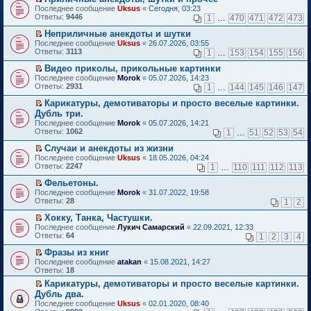
о
П
к
Последнее сообщение
Uksus
«
Сегодня, 03:23
м
е
п
Ответы:
9446
1
…
470
471
472
473
у
р
е
н
е
р
Неприличные анекдоты и шутки
е
й
в
П
Последнее сообщение
Uksus
«
26.07.2026, 03:55
п
т
о
е
Ответы:
3113
1
…
153
154
155
156
р
и
м
р
о
к
у
е
Видео приколы, прикольные картинки
ч
п
н
й
П
Последнее сообщение
Morok
«
05.07.2026, 14:23
и
е
е
т
е
Ответы:
2931
1
…
144
145
146
147
т
р
п
и
р
а
в
р
к
е
Карикатуры, демотиваторы и просто веселые картинки.
н
о
о
п
й
П
Дубль три.
н
м
ч
е
т
е
о
Последнее сообщение
у
Morok
«
05.07.2026, 14:21
и
р
и
р
м
Ответы:
н
1062
т
1
…
51
52
53
54
в
к
е
у
е
а
о
п
й
с
Случаи и анекдоты из жизни
п
н
м
е
т
о
П
р
н
Последнее сообщение
у
Uksus
«
18.05.2026, 04:24
р
и
о
е
о
о
Ответы:
н
2247
1
…
110
111
112
113
в
к
б
р
ч
м
е
о
п
щ
е
и
у
Фельетоны.
п
м
е
е
й
т
с
П
р
Последнее сообщение
у
Morok
«
31.07.2022, 19:58
р
н
т
а
о
е
о
Ответы:
н
28
1
2
в
и
и
н
о
р
ч
е
о
ю
к
н
б
е
и
Хокку, Танка, Частушки.
п
м
п
о
щ
й
т
П
р
Последнее сообщение
у
Лукич Самарский
«
22.09.2021, 12:33
е
м
е
т
а
е
о
Ответы:
н
64
1
2
3
4
р
у
н
и
н
р
ч
е
в
с
и
к
н
е
и
Фразы из книг
п
о
о
ю
п
о
й
т
П
р
Последнее сообщение
atakan
«
15.08.2021, 14:27
м
о
е
м
т
а
е
о
Ответы:
18
у
б
р
у
и
н
р
ч
н
щ
в
с
Карикатуры, демотиваторы и просто веселые картинки.
к
н
е
и
е
е
о
о
П
п
о
Дубль два.
й
т
п
н
м
о
е
е
м
т
а
Последнее сообщение
Uksus
«
02.01.2020, 08:40
р
и
у
б
р
р
у
и
н