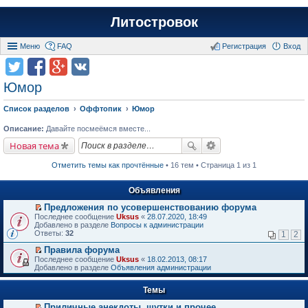
Литостровок
Меню
FAQ
Регистрация
Вход
Юмор
Список разделов
Оффтопик
Юмор
Описание:
Давайте посмеёмся вместе...
Новая тема
Отметить темы как прочтённые
• 16 тем • Страница 1 из 1
Объявления
Предложения по усовершенствованию форума
П
Последнее сообщение
Uksus
«
28.07.2020, 18:49
е
Добавлено в разделе
Вопросы к администрации
р
Ответы:
32
1
2
е
й
Правила форума
т
П
Последнее сообщение
Uksus
«
18.02.2013, 08:17
и
е
Добавлено в разделе
Объявления администрации
к
р
п
е
е
Темы
й
р
т
в
Приличные анекдоты, шутки и прочее
и