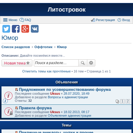
Литостровок
Меню
FAQ
Регистрация
Вход
Юмор
Список разделов
Оффтопик
Юмор
Описание:
Давайте посмеёмся вместе...
Новая тема
Отметить темы как прочтённые
• 16 тем • Страница 1 из 1
Объявления
Предложения по усовершенствованию форума
П
Последнее сообщение
Uksus
«
28.07.2020, 18:49
е
Добавлено в разделе
Вопросы к администрации
р
Ответы:
32
1
2
е
й
Правила форума
т
П
Последнее сообщение
Uksus
«
18.02.2013, 08:17
и
е
Добавлено в разделе
Объявления администрации
к
р
п
е
е
Темы
й
р
т
в
Приличные анекдоты, шутки и прочее
и