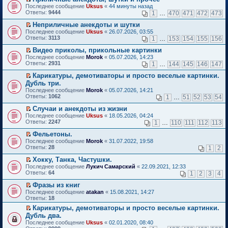
о
П
к
Последнее сообщение
Uksus
«
44 минуты назад
м
е
п
Ответы:
9444
1
…
470
471
472
473
у
р
е
н
е
р
Неприличные анекдоты и шутки
е
й
в
П
Последнее сообщение
Uksus
«
26.07.2026, 03:55
п
т
о
е
Ответы:
3113
1
…
153
154
155
156
р
и
м
р
о
к
у
е
Видео приколы, прикольные картинки
ч
п
н
й
П
Последнее сообщение
Morok
«
05.07.2026, 14:23
и
е
е
т
е
Ответы:
2931
1
…
144
145
146
147
т
р
п
и
р
а
в
р
к
е
Карикатуры, демотиваторы и просто веселые картинки.
н
о
о
п
й
П
Дубль три.
н
м
ч
е
т
е
о
Последнее сообщение
у
Morok
«
05.07.2026, 14:21
и
р
и
р
м
Ответы:
н
1062
т
1
…
51
52
53
54
в
к
е
у
е
а
о
п
й
с
Случаи и анекдоты из жизни
п
н
м
е
т
о
П
р
н
Последнее сообщение
у
Uksus
«
18.05.2026, 04:24
р
и
о
е
о
о
Ответы:
н
2247
1
…
110
111
112
113
в
к
б
р
ч
м
е
о
п
щ
е
и
у
Фельетоны.
п
м
е
е
й
т
с
П
р
Последнее сообщение
у
Morok
«
31.07.2022, 19:58
р
н
т
а
о
е
о
Ответы:
н
28
1
2
в
и
и
н
о
р
ч
е
о
ю
к
н
б
е
и
Хокку, Танка, Частушки.
п
м
п
о
щ
й
т
П
р
Последнее сообщение
у
Лукич Самарский
«
22.09.2021, 12:33
е
м
е
т
а
е
о
Ответы:
н
64
1
2
3
4
р
у
н
и
н
р
ч
е
в
с
и
к
н
е
и
Фразы из книг
п
о
о
ю
п
о
й
т
П
р
Последнее сообщение
atakan
«
15.08.2021, 14:27
м
о
е
м
т
а
е
о
Ответы:
18
у
б
р
у
и
н
р
ч
н
щ
в
с
Карикатуры, демотиваторы и просто веселые картинки.
к
н
е
и
е
е
о
о
П
п
о
Дубль два.
й
т
п
н
м
о
е
е
м
т
а
Последнее сообщение
Uksus
«
02.01.2020, 08:40
р
и
у
б
р
р
у
и
н