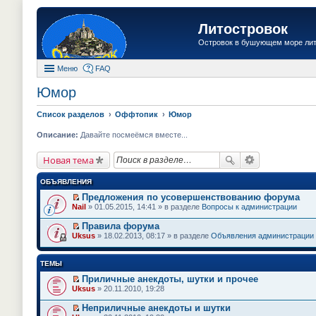
Литостровок
Островок в бушующем море ли
Меню
FAQ
Юмор
Список разделов
Оффтопик
Юмор
Описание:
Давайте посмеёмся вместе...
Новая тема
ОБЪЯВЛЕНИЯ
Предложения по усовершенствованию форума
П
Nail
» 01.05.2015, 14:41 » в разделе
Вопросы к администрации
е
р
Правила форума
е
П
Uksus
» 18.02.2013, 08:17 » в разделе
Объявления администрации
й
е
т
р
и
е
ТЕМЫ
к
й
п
т
Приличные анекдоты, шутки и прочее
е
и
П
Uksus
» 20.11.2010, 19:28
р
к
е
в
п
р
о
Неприличные анекдоты и шутки
е
е
м
П