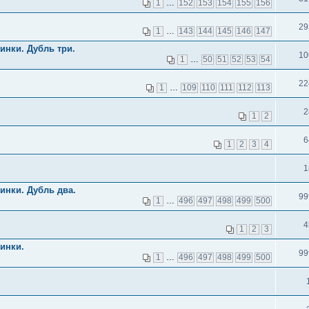
1
…
152
153
154
155
156
29
1
…
143
144
145
146
147
инки. Дубль три.
10
1
…
50
51
52
53
54
22
1
…
109
110
111
112
113
2
1
2
6
1
2
3
4
1
инки. Дубль два.
99
1
…
496
497
498
499
500
4
1
2
3
инки.
99
1
…
496
497
498
499
500