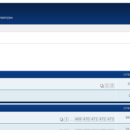
тературы
ОТВ
3
1
2
ОТВ
94
1
…
469
470
471
472
473
31