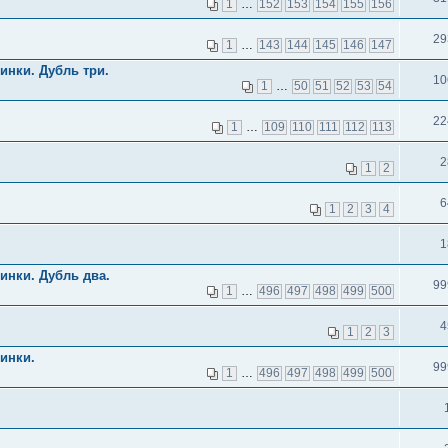
1
…
152
153
154
155
156
29
1
…
143
144
145
146
147
инки. Дубль три.
10
1
…
50
51
52
53
54
22
1
…
109
110
111
112
113
2
1
2
6
1
2
3
4
1
инки. Дубль два.
99
1
…
496
497
498
499
500
4
1
2
3
инки.
99
1
…
496
497
498
499
500