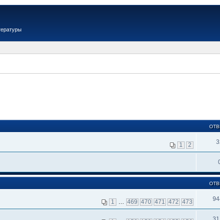
тературы
ОТВ
3
1
2
ОТВ
94
1
…
469
470
471
472
473
31