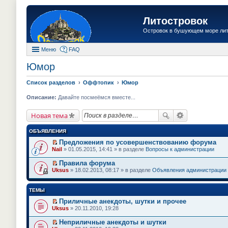
Литостровок
Островок в бушующем море ли
Меню
FAQ
Юмор
Список разделов
Оффтопик
Юмор
Описание:
Давайте посмеёмся вместе...
Новая тема
ОБЪЯВЛЕНИЯ
Предложения по усовершенствованию форума
П
Nail
» 01.05.2015, 14:41 » в разделе
Вопросы к администрации
е
р
Правила форума
е
П
Uksus
» 18.02.2013, 08:17 » в разделе
Объявления администрации
й
е
т
р
и
е
ТЕМЫ
к
й
п
т
Приличные анекдоты, шутки и прочее
е
и
П
Uksus
» 20.11.2010, 19:28
р
к
е
в
п
р
о
Неприличные анекдоты и шутки
е
е
м
П