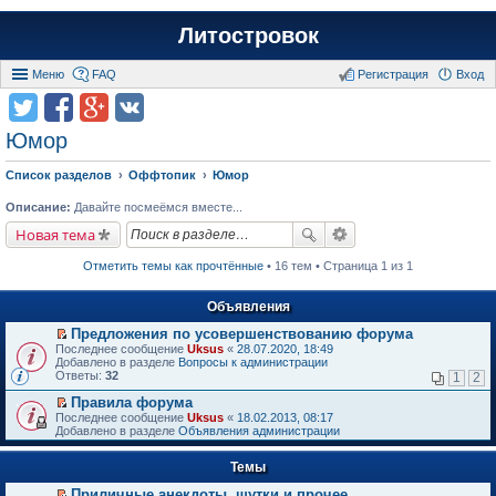
Литостровок
Меню
FAQ
Регистрация
Вход
Юмор
Список разделов
Оффтопик
Юмор
Описание:
Давайте посмеёмся вместе...
Новая тема
Отметить темы как прочтённые
• 16 тем • Страница 1 из 1
Объявления
Предложения по усовершенствованию форума
П
Последнее сообщение
Uksus
«
28.07.2020, 18:49
е
Добавлено в разделе
Вопросы к администрации
р
Ответы:
32
1
2
е
й
Правила форума
т
П
Последнее сообщение
Uksus
«
18.02.2013, 08:17
и
е
Добавлено в разделе
Объявления администрации
к
р
п
е
е
Темы
й
р
т
в
Приличные анекдоты, шутки и прочее
и