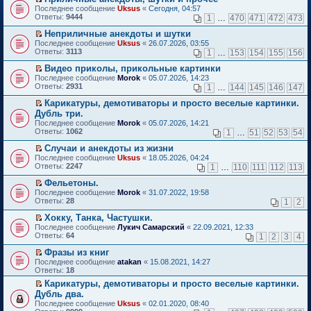
о
П
к
Последнее сообщение
Uksus
«
Сегодня, 04:57
м
е
п
Ответы:
9444
1
…
470
471
472
473
у
р
е
н
е
р
Неприличные анекдоты и шутки
е
й
в
П
Последнее сообщение
Uksus
«
26.07.2026, 03:55
п
т
о
е
Ответы:
3113
1
…
153
154
155
156
р
и
м
р
о
к
у
е
Видео приколы, прикольные картинки
ч
п
н
й
П
Последнее сообщение
Morok
«
05.07.2026, 14:23
и
е
е
т
е
Ответы:
2931
1
…
144
145
146
147
т
р
п
и
р
а
в
р
к
е
Карикатуры, демотиваторы и просто веселые картинки.
н
о
о
п
й
П
Дубль три.
н
м
ч
е
т
е
о
Последнее сообщение
у
Morok
«
05.07.2026, 14:21
и
р
и
р
м
Ответы:
н
1062
т
1
…
51
52
53
54
в
к
е
у
е
а
о
п
й
с
Случаи и анекдоты из жизни
п
н
м
е
т
о
П
р
н
Последнее сообщение
у
Uksus
«
18.05.2026, 04:24
р
и
о
е
о
о
Ответы:
н
2247
1
…
110
111
112
113
в
к
б
р
ч
м
е
о
п
щ
е
и
у
Фельетоны.
п
м
е
е
й
т
с
П
р
Последнее сообщение
у
Morok
«
31.07.2022, 19:58
р
н
т
а
о
е
о
Ответы:
н
28
1
2
в
и
и
н
о
р
ч
е
о
ю
к
н
б
е
и
Хокку, Танка, Частушки.
п
м
п
о
щ
й
т
П
р
Последнее сообщение
у
Лукич Самарский
«
22.09.2021, 12:33
е
м
е
т
а
е
о
Ответы:
н
64
1
2
3
4
р
у
н
и
н
р
ч
е
в
с
и
к
н
е
и
Фразы из книг
п
о
о
ю
п
о
й
т
П
р
Последнее сообщение
atakan
«
15.08.2021, 14:27
м
о
е
м
т
а
е
о
Ответы:
18
у
б
р
у
и
н
р
ч
н
щ
в
с
Карикатуры, демотиваторы и просто веселые картинки.
к
н
е
и
е
е
о
о
П
п
о
Дубль два.
й
т
п
н
м
о
е
е
м
т
а
Последнее сообщение
Uksus
«
02.01.2020, 08:40
р
и
у
б
р
р
у
и
н