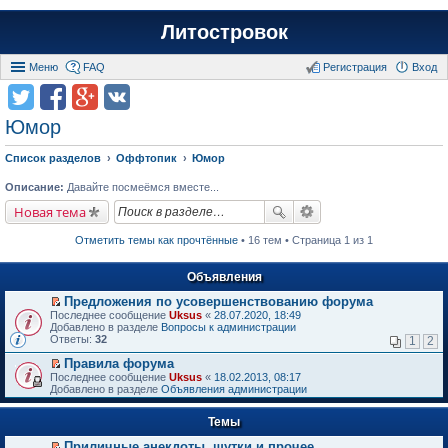
Литостровок
Меню
FAQ
Регистрация
Вход
Юмор
Список разделов
Оффтопик
Юмор
Описание:
Давайте посмеёмся вместе...
Новая тема
Отметить темы как прочтённые
• 16 тем • Страница 1 из 1
Объявления
Предложения по усовершенствованию форума
П
Последнее сообщение
Uksus
«
28.07.2020, 18:49
е
Добавлено в разделе
Вопросы к администрации
р
Ответы:
32
1
2
е
й
Правила форума
т
П
Последнее сообщение
Uksus
«
18.02.2013, 08:17
и
е
Добавлено в разделе
Объявления администрации
к
р
п
е
е
Темы
й
р
т
в
Приличные анекдоты, шутки и прочее
и