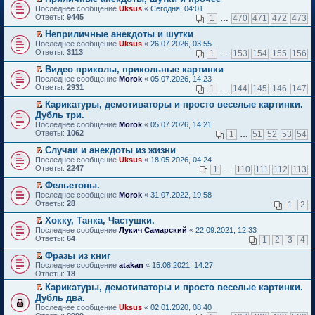
о
П
к
Последнее сообщение
Uksus
«
Сегодня, 04:01
м
е
п
Ответы:
9445
1
…
470
471
472
473
у
р
е
н
е
р
Неприличные анекдоты и шутки
е
й
в
П
Последнее сообщение
Uksus
«
26.07.2026, 03:55
п
т
о
е
Ответы:
3113
1
…
153
154
155
156
р
и
м
р
о
к
у
е
Видео приколы, прикольные картинки
ч
п
н
й
П
Последнее сообщение
Morok
«
05.07.2026, 14:23
и
е
е
т
е
Ответы:
2931
1
…
144
145
146
147
т
р
п
и
р
а
в
р
к
е
Карикатуры, демотиваторы и просто веселые картинки.
н
о
о
п
й
П
Дубль три.
н
м
ч
е
т
е
о
Последнее сообщение
у
Morok
«
05.07.2026, 14:21
и
р
и
р
м
Ответы:
н
1062
т
1
…
51
52
53
54
в
к
е
у
е
а
о
п
й
с
Случаи и анекдоты из жизни
п
н
м
е
т
о
П
р
н
Последнее сообщение
у
Uksus
«
18.05.2026, 04:24
р
и
о
е
о
о
Ответы:
н
2247
1
…
110
111
112
113
в
к
б
р
ч
м
е
о
п
щ
е
и
у
Фельетоны.
п
м
е
е
й
т
с
П
р
Последнее сообщение
у
Morok
«
31.07.2022, 19:58
р
н
т
а
о
е
о
Ответы:
н
28
1
2
в
и
и
н
о
р
ч
е
о
ю
к
н
б
е
и
Хокку, Танка, Частушки.
п
м
п
о
щ
й
т
П
р
Последнее сообщение
у
Лукич Самарский
«
22.09.2021, 12:33
е
м
е
т
а
е
о
Ответы:
н
64
1
2
3
4
р
у
н
и
н
р
ч
е
в
с
и
к
н
е
и
Фразы из книг
п
о
о
ю
п
о
й
т
П
р
Последнее сообщение
atakan
«
15.08.2021, 14:27
м
о
е
м
т
а
е
о
Ответы:
18
у
б
р
у
и
н
р
ч
н
щ
в
с
Карикатуры, демотиваторы и просто веселые картинки.
к
н
е
и
е
е
о
о
П
п
о
Дубль два.
й
т
п
н
м
о
е
е
м
т
а
Последнее сообщение
Uksus
«
02.01.2020, 08:40
р
и
у
б
р
р
у
и
н