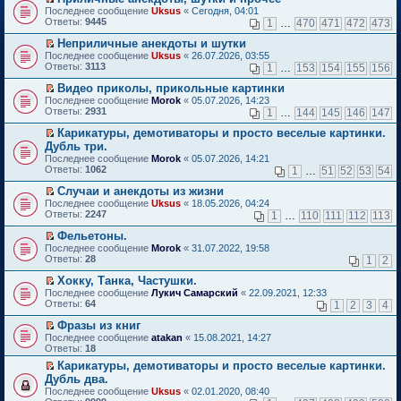
о
П
к
Последнее сообщение
Uksus
«
Сегодня, 04:01
м
е
п
Ответы:
9445
1
…
470
471
472
473
у
р
е
н
е
р
Неприличные анекдоты и шутки
е
й
в
П
Последнее сообщение
Uksus
«
26.07.2026, 03:55
п
т
о
е
Ответы:
3113
1
…
153
154
155
156
р
и
м
р
о
к
у
е
Видео приколы, прикольные картинки
ч
п
н
й
П
Последнее сообщение
Morok
«
05.07.2026, 14:23
и
е
е
т
е
Ответы:
2931
1
…
144
145
146
147
т
р
п
и
р
а
в
р
к
е
Карикатуры, демотиваторы и просто веселые картинки.
н
о
о
п
й
П
Дубль три.
н
м
ч
е
т
е
о
Последнее сообщение
у
Morok
«
05.07.2026, 14:21
и
р
и
р
м
Ответы:
н
1062
т
1
…
51
52
53
54
в
к
е
у
е
а
о
п
й
с
Случаи и анекдоты из жизни
п
н
м
е
т
о
П
р
н
Последнее сообщение
у
Uksus
«
18.05.2026, 04:24
р
и
о
е
о
о
Ответы:
н
2247
1
…
110
111
112
113
в
к
б
р
ч
м
е
о
п
щ
е
и
у
Фельетоны.
п
м
е
е
й
т
с
П
р
Последнее сообщение
у
Morok
«
31.07.2022, 19:58
р
н
т
а
о
е
о
Ответы:
н
28
1
2
в
и
и
н
о
р
ч
е
о
ю
к
н
б
е
и
Хокку, Танка, Частушки.
п
м
п
о
щ
й
т
П
р
Последнее сообщение
у
Лукич Самарский
«
22.09.2021, 12:33
е
м
е
т
а
е
о
Ответы:
н
64
1
2
3
4
р
у
н
и
н
р
ч
е
в
с
и
к
н
е
и
Фразы из книг
п
о
о
ю
п
о
й
т
П
р
Последнее сообщение
atakan
«
15.08.2021, 14:27
м
о
е
м
т
а
е
о
Ответы:
18
у
б
р
у
и
н
р
ч
н
щ
в
с
Карикатуры, демотиваторы и просто веселые картинки.
к
н
е
и
е
е
о
о
П
п
о
Дубль два.
й
т
п
н
м
о
е
е
м
т
а
Последнее сообщение
Uksus
«
02.01.2020, 08:40
р
и
у
б
р
р
у
и
н