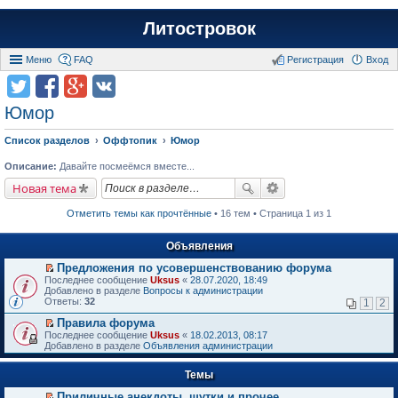
Литостровок
Меню
FAQ
Регистрация
Вход
Юмор
Список разделов
Оффтопик
Юмор
Описание:
Давайте посмеёмся вместе...
Новая тема
Отметить темы как прочтённые
• 16 тем • Страница 1 из 1
Объявления
Предложения по усовершенствованию форума
П
Последнее сообщение
Uksus
«
28.07.2020, 18:49
е
Добавлено в разделе
Вопросы к администрации
р
Ответы:
32
1
2
е
й
Правила форума
т
П
Последнее сообщение
Uksus
«
18.02.2013, 08:17
и
е
Добавлено в разделе
Объявления администрации
к
р
п
е
е
Темы
й
р
т
в
Приличные анекдоты, шутки и прочее
и