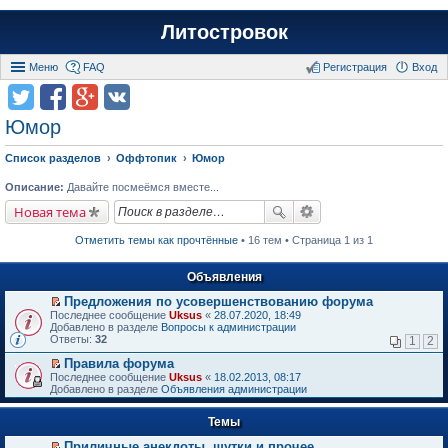
Литостровок
Меню
FAQ
Регистрация
Вход
Юмор
Список разделов
Оффтопик
Юмор
Описание:
Давайте посмеёмся вместе...
Новая тема
Отметить темы как прочтённые
• 16 тем • Страница 1 из 1
Объявления
Предложения по усовершенствованию форума
П
Последнее сообщение
Uksus
«
28.07.2020, 18:49
е
Добавлено в разделе
Вопросы к администрации
р
Ответы:
32
1
2
е
й
Правила форума
т
П
Последнее сообщение
Uksus
«
18.02.2013, 08:17
и
е
Добавлено в разделе
Объявления администрации
к
р
п
е
е
Темы
й
р
т
в
Приличные анекдоты, шутки и прочее
и