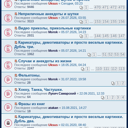
о
П
к
Последнее сообщение
Uksus
«
Сегодня, 03:23
м
е
п
Ответы:
9446
1
…
470
471
472
473
у
р
е
н
е
р
Неприличные анекдоты и шутки
е
й
в
П
Последнее сообщение
Uksus
«
26.07.2026, 03:55
п
т
о
е
Ответы:
3113
1
…
153
154
155
156
р
и
м
р
о
к
у
е
Видео приколы, прикольные картинки
ч
п
н
й
П
Последнее сообщение
Morok
«
05.07.2026, 14:23
и
е
е
т
е
Ответы:
2931
1
…
144
145
146
147
т
р
п
и
р
а
в
р
к
е
Карикатуры, демотиваторы и просто веселые картинки.
н
о
о
п
й
П
Дубль три.
н
м
ч
е
т
е
о
Последнее сообщение
у
Morok
«
05.07.2026, 14:21
и
р
и
р
м
Ответы:
н
1062
т
1
…
51
52
53
54
в
к
е
у
е
а
о
п
й
с
Случаи и анекдоты из жизни
п
н
м
е
т
о
П
р
н
Последнее сообщение
у
Uksus
«
18.05.2026, 04:24
р
и
о
е
о
о
Ответы:
н
2247
1
…
110
111
112
113
в
к
б
р
ч
м
е
о
п
щ
е
и
у
Фельетоны.
п
м
е
е
й
т
с
П
р
Последнее сообщение
у
Morok
«
31.07.2022, 19:58
р
н
т
а
о
е
о
Ответы:
н
28
1
2
в
и
и
н
о
р
ч
е
о
ю
к
н
б
е
и
Хокку, Танка, Частушки.
п
м
п
о
щ
й
т
П
р
Последнее сообщение
у
Лукич Самарский
«
22.09.2021, 12:33
е
м
е
т
а
е
о
Ответы:
н
64
1
2
3
4
р
у
н
и
н
р
ч
е
в
с
и
к
н
е
и
Фразы из книг
п
о
о
ю
п
о
й
т
П
р
Последнее сообщение
atakan
«
15.08.2021, 14:27
м
о
е
м
т
а
е
о
Ответы:
18
у
б
р
у
и
н
р
ч
н
щ
в
с
Карикатуры, демотиваторы и просто веселые картинки.
к
н
е
и
е
е
о
о
П
п
о
Дубль два.
й
т
п
н
м
о
е
е
м
т
а
Последнее сообщение
Uksus
«
02.01.2020, 08:40
р
и
у
б
р
р
у
и
н