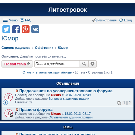
Литостровок
Меню
FAQ
Регистрация
Вход
Юмор
Список разделов
Оффтопик
Юмор
Описание:
Давайте посмеёмся вместе...
Новая тема
Отметить темы как прочтённые
• 16 тем • Страница 1 из 1
Объявления
Предложения по усовершенствованию форума
П
Последнее сообщение
Uksus
«
28.07.2020, 18:49
е
Добавлено в разделе
Вопросы к администрации
р
Ответы:
32
1
2
е
й
Правила форума
т
П
Последнее сообщение
Uksus
«
18.02.2013, 08:17
и
е
Добавлено в разделе
Объявления администрации
к
р
п
е
е
Темы
й
р
т
в
Приличные анекдоты, шутки и прочее
и