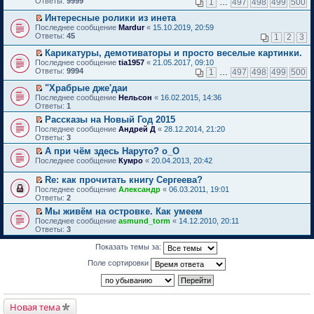
Ответы:
9999
1
…
497
498
499
500
о
ю
н
щ
е
в
с
к
н
ч
е
е
й
о
о
п
о
Интересныe ролики из инета
и
п
н
т
м
о
е
м
П
Последнее сообщение
Mardur
«
15.10.2019, 20:59
т
р
и
и
у
б
р
у
е
Ответы:
45
а
1
2
3
о
ю
к
н
щ
в
с
р
н
ч
п
е
е
о
о
е
Карикатуры, демотиваторы и просто веселые картинки.
н
и
е
п
н
м
о
й
П
о
Последнее сообщение
tia1957
«
21.05.2017, 09:10
т
р
р
и
у
б
т
е
м
Ответы:
9994
а
1
…
497
498
499
500
в
о
ю
н
щ
и
р
у
н
о
ч
е
е
к
е
с
"Храбрые дже'даи
н
м
и
п
н
п
й
о
П
о
Последнее сообщение
у
Нельсон
«
16.02.2015, 14:36
т
р
и
е
т
о
е
м
Ответы:
н
1
а
о
ю
р
и
б
р
у
е
н
ч
в
Рассказы на Новый Год 2015
к
щ
е
с
п
н
и
о
П
п
Последнее сообщение
е
й
Андрей Д
«
28.12.2014, 21:20
о
р
о
т
м
е
е
Ответы:
н
т
3
о
о
м
а
у
р
р
и
и
б
ч
у
н
А при чём здесь Наруто? о_О
н
е
в
ю
к
щ
и
с
н
П
е
Последнее сообщение
й
Кумро
«
20.04.2013, 20:42
о
п
е
т
о
о
е
п
т
м
е
н
а
о
м
р
р
и
у
Re: как прочитать книгу Сергеева?
р
и
н
б
у
е
о
к
н
П
в
Последнее сообщение
ю
Александр
«
06.03.2011, 19:01
н
щ
с
й
ч
п
е
е
о
Ответы:
2
о
е
о
т
и
е
п
р
м
м
н
о
и
т
Мы живём на островке. Как умеем
р
р
е
у
у
и
б
к
а
П
в
о
Последнее сообщение
й
asmund_torm
«
14.12.2010, 20:11
н
с
ю
щ
п
н
е
о
ч
Ответы:
т
3
е
о
е
е
н
р
м
и
и
п
о
н
р
о
е
у
т
к
р
Показать темы за:
б
и
в
м
й
н
а
п
о
щ
ю
о
у
т
е
н
е
Поле сортировки
ч
е
м
с
и
п
н
р
и
н
у
о
к
р
о
в
т
и
н
о
п
о
м
о
а
ю
е
б
е
ч
у
м
н
п
щ
р
и
с
Новая тема
у
н
р
е
в
т
о
н
о