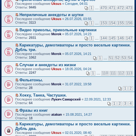
о
П
к
Последнее сообщение
Uksus
«
Сегодня, 04:01
м
е
п
Ответы:
9445
1
…
470
471
472
473
у
р
е
н
е
р
Неприличные анекдоты и шутки
е
й
в
П
Последнее сообщение
Uksus
«
26.07.2026, 03:55
п
т
о
е
Ответы:
3113
1
…
153
154
155
156
р
и
м
р
о
к
у
е
Видео приколы, прикольные картинки
ч
п
н
й
П
Последнее сообщение
Morok
«
05.07.2026, 14:23
и
е
е
т
е
Ответы:
2931
1
…
144
145
146
147
т
р
п
и
р
а
в
р
к
е
Карикатуры, демотиваторы и просто веселые картинки.
н
о
о
п
й
П
Дубль три.
н
м
ч
е
т
е
о
Последнее сообщение
у
Morok
«
05.07.2026, 14:21
и
р
и
р
м
Ответы:
н
1062
т
1
…
51
52
53
54
в
к
е
у
е
а
о
п
й
с
Случаи и анекдоты из жизни
п
н
м
е
т
о
П
р
н
Последнее сообщение
у
Uksus
«
18.05.2026, 04:24
р
и
о
е
о
о
Ответы:
н
2247
1
…
110
111
112
113
в
к
б
р
ч
м
е
о
п
щ
е
и
у
Фельетоны.
п
м
е
е
й
т
с
П
р
Последнее сообщение
у
Morok
«
31.07.2022, 19:58
р
н
т
а
о
е
о
Ответы:
н
28
1
2
в
и
и
н
о
р
ч
е
о
ю
к
н
б
е
и
Хокку, Танка, Частушки.
п
м
п
о
щ
й
т
П
р
Последнее сообщение
у
Лукич Самарский
«
22.09.2021, 12:33
е
м
е
т
а
е
о
Ответы:
н
64
1
2
3
4
р
у
н
и
н
р
ч
е
в
с
и
к
н
е
и
Фразы из книг
п
о
о
ю
п
о
й
т
П
р
Последнее сообщение
atakan
«
15.08.2021, 14:27
м
о
е
м
т
а
е
о
Ответы:
18
у
б
р
у
и
н
р
ч
н
щ
в
с
Карикатуры, демотиваторы и просто веселые картинки.
к
н
е
и
е
е
о
о
П
п
о
Дубль два.
й
т
п
н
м
о
е
е
м
т
а
Последнее сообщение
Uksus
«
02.01.2020, 08:40
р
и
у
б
р
р
у
и
н