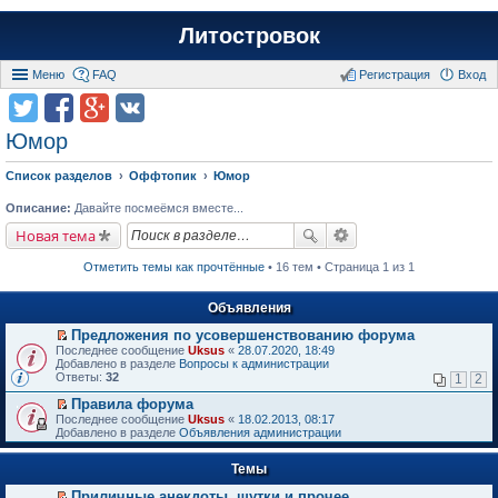
Литостровок
Меню
FAQ
Регистрация
Вход
Юмор
Список разделов
Оффтопик
Юмор
Описание:
Давайте посмеёмся вместе...
Новая тема
Отметить темы как прочтённые
• 16 тем • Страница 1 из 1
Объявления
Предложения по усовершенствованию форума
П
Последнее сообщение
Uksus
«
28.07.2020, 18:49
е
Добавлено в разделе
Вопросы к администрации
р
Ответы:
32
1
2
е
й
Правила форума
т
П
Последнее сообщение
Uksus
«
18.02.2013, 08:17
и
е
Добавлено в разделе
Объявления администрации
к
р
п
е
е
Темы
й
р
т
в
Приличные анекдоты, шутки и прочее
и