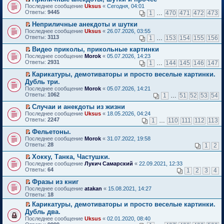
о
П
к
Последнее сообщение
Uksus
«
Сегодня, 04:01
м
е
п
Ответы:
9445
1
…
470
471
472
473
у
р
е
н
е
р
Неприличные анекдоты и шутки
е
й
в
П
Последнее сообщение
Uksus
«
26.07.2026, 03:55
п
т
о
е
Ответы:
3113
1
…
153
154
155
156
р
и
м
р
о
к
у
е
Видео приколы, прикольные картинки
ч
п
н
й
П
Последнее сообщение
Morok
«
05.07.2026, 14:23
и
е
е
т
е
Ответы:
2931
1
…
144
145
146
147
т
р
п
и
р
а
в
р
к
е
Карикатуры, демотиваторы и просто веселые картинки.
н
о
о
п
й
П
Дубль три.
н
м
ч
е
т
е
о
Последнее сообщение
у
Morok
«
05.07.2026, 14:21
и
р
и
р
м
Ответы:
н
1062
т
1
…
51
52
53
54
в
к
е
у
е
а
о
п
й
с
Случаи и анекдоты из жизни
п
н
м
е
т
о
П
р
н
Последнее сообщение
у
Uksus
«
18.05.2026, 04:24
р
и
о
е
о
о
Ответы:
н
2247
1
…
110
111
112
113
в
к
б
р
ч
м
е
о
п
щ
е
и
у
Фельетоны.
п
м
е
е
й
т
с
П
р
Последнее сообщение
у
Morok
«
31.07.2022, 19:58
р
н
т
а
о
е
о
Ответы:
н
28
1
2
в
и
и
н
о
р
ч
е
о
ю
к
н
б
е
и
Хокку, Танка, Частушки.
п
м
п
о
щ
й
т
П
р
Последнее сообщение
у
Лукич Самарский
«
22.09.2021, 12:33
е
м
е
т
а
е
о
Ответы:
н
64
1
2
3
4
р
у
н
и
н
р
ч
е
в
с
и
к
н
е
и
Фразы из книг
п
о
о
ю
п
о
й
т
П
р
Последнее сообщение
atakan
«
15.08.2021, 14:27
м
о
е
м
т
а
е
о
Ответы:
18
у
б
р
у
и
н
р
ч
н
щ
в
с
Карикатуры, демотиваторы и просто веселые картинки.
к
н
е
и
е
е
о
о
П
п
о
Дубль два.
й
т
п
н
м
о
е
е
м
т
а
Последнее сообщение
Uksus
«
02.01.2020, 08:40
р
и
у
б
р
р
у
и
н