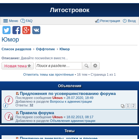
Литостровок
Меню
FAQ
Регистрация
Вход
Юмор
Список разделов
Оффтопик
Юмор
Описание:
Давайте посмеёмся вместе...
Новая тема
Отметить темы как прочтённые
• 16 тем • Страница 1 из 1
Объявления
Предложения по усовершенствованию форума
П
Последнее сообщение
Uksus
«
28.07.2020, 18:49
е
Добавлено в разделе
Вопросы к администрации
р
Ответы:
32
1
2
е
й
Правила форума
т
П
Последнее сообщение
Uksus
«
18.02.2013, 08:17
и
е
Добавлено в разделе
Объявления администрации
к
р
п
е
е
Темы
й
р
т
в
Приличные анекдоты, шутки и прочее
и