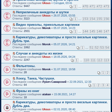
о
П
к
Последнее сообщение
Uksus
«
Сегодня, 03:41
м
е
п
Ответы:
9447
1
…
470
471
472
473
у
р
е
н
е
р
Неприличные анекдоты и шутки
е
й
в
П
Последнее сообщение
Uksus
«
26.07.2026, 03:55
п
т
о
е
Ответы:
3113
1
…
153
154
155
156
р
и
м
р
о
к
у
е
Видео приколы, прикольные картинки
ч
п
н
й
П
Последнее сообщение
Morok
«
05.07.2026, 14:23
и
е
е
т
е
Ответы:
2931
1
…
144
145
146
147
т
р
п
и
р
а
в
р
к
е
Карикатуры, демотиваторы и просто веселые картинки.
н
о
о
п
й
П
Дубль три.
н
м
ч
е
т
е
о
Последнее сообщение
у
Morok
«
05.07.2026, 14:21
и
р
и
р
м
Ответы:
н
1062
т
1
…
51
52
53
54
в
к
е
у
е
а
о
п
й
с
Случаи и анекдоты из жизни
п
н
м
е
т
о
П
р
н
Последнее сообщение
у
Uksus
«
18.05.2026, 04:24
р
и
о
е
о
о
Ответы:
н
2247
1
…
110
111
112
113
в
к
б
р
ч
м
е
о
п
щ
е
и
у
Фельетоны.
п
м
е
е
й
т
с
П
р
Последнее сообщение
у
Morok
«
31.07.2022, 19:58
р
н
т
а
о
е
о
Ответы:
н
28
1
2
в
и
и
н
о
р
ч
е
о
ю
к
н
б
е
и
Хокку, Танка, Частушки.
п
м
п
о
щ
й
т
П
р
Последнее сообщение
у
Лукич Самарский
«
22.09.2021, 12:33
е
м
е
т
а
е
о
Ответы:
н
64
1
2
3
4
р
у
н
и
н
р
ч
е
в
с
и
к
н
е
и
Фразы из книг
п
о
о
ю
п
о
й
т
П
р
Последнее сообщение
atakan
«
15.08.2021, 14:27
м
о
е
м
т
а
е
о
Ответы:
18
у
б
р
у
и
н
р
ч
н
щ
в
с
Карикатуры, демотиваторы и просто веселые картинки.
к
н
е
и
е
е
о
о
П
п
о
Дубль два.
й
т
п
н
м
о
е
е
м
т
а
Последнее сообщение
Uksus
«
02.01.2020, 08:40
р
и
у
б
р
р
у
и
н