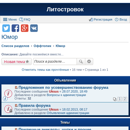
Литостровок
Меню
FAQ
Регистрация
Вход
Юмор
Список разделов
Оффтопик
Юмор
Описание:
Давайте посмеёмся вместе...
Новая тема
Отметить темы как прочтённые
• 16 тем • Страница 1 из 1
Объявления
Предложения по усовершенствованию форума
П
Последнее сообщение
Uksus
«
28.07.2020, 18:49
е
Добавлено в разделе
Вопросы к администрации
р
Ответы:
32
1
2
е
й
Правила форума
т
П
Последнее сообщение
Uksus
«
18.02.2013, 08:17
и
е
Добавлено в разделе
Объявления администрации
к
р
п
е
е
Темы
й
р
т
в
Приличные анекдоты, шутки и прочее
и