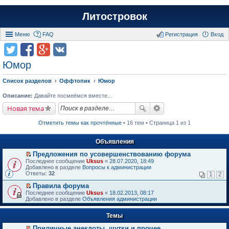
Литостровок
Меню
FAQ
Регистрация
Вход
Юмор
Список разделов
Оффтопик
Юмор
Описание:
Давайте посмеёмся вместе...
Новая тема
Отметить темы как прочтённые
• 16 тем • Страница 1 из 1
Объявления
Предложения по усовершенствованию форума
П
Последнее сообщение
Uksus
«
28.07.2020, 18:49
е
Добавлено в разделе
Вопросы к администрации
р
Ответы:
32
1
2
е
й
Правила форума
т
П
Последнее сообщение
Uksus
«
18.02.2013, 08:17
и
е
Добавлено в разделе
Объявления администрации
к
р
п
е
е
Темы
й
р
т
в
Приличные анекдоты, шутки и прочее
и