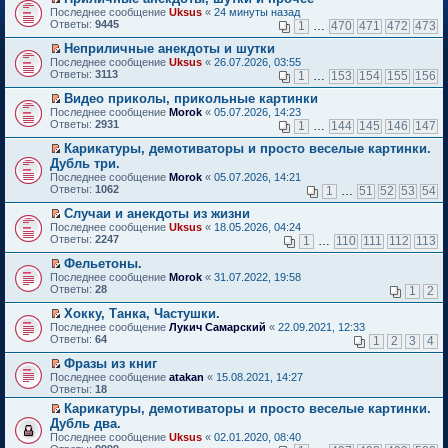
о
П
к
Последнее сообщение
Uksus
«
24 минуты назад
м
е
п
Ответы:
9445
1
…
470
471
472
473
у
р
е
н
е
р
Неприличные анекдоты и шутки
е
й
в
П
Последнее сообщение
Uksus
«
26.07.2026, 03:55
п
т
о
е
Ответы:
3113
1
…
153
154
155
156
р
и
м
р
о
к
у
е
Видео приколы, прикольные картинки
ч
п
н
й
П
Последнее сообщение
Morok
«
05.07.2026, 14:23
и
е
е
т
е
Ответы:
2931
1
…
144
145
146
147
т
р
п
и
р
а
в
р
к
е
Карикатуры, демотиваторы и просто веселые картинки.
н
о
о
п
й
П
Дубль три.
н
м
ч
е
т
е
о
Последнее сообщение
у
Morok
«
05.07.2026, 14:21
и
р
и
р
м
Ответы:
н
1062
т
1
…
51
52
53
54
в
к
е
у
е
а
о
п
й
с
Случаи и анекдоты из жизни
п
н
м
е
т
о
П
р
н
Последнее сообщение
у
Uksus
«
18.05.2026, 04:24
р
и
о
е
о
о
Ответы:
н
2247
1
…
110
111
112
113
в
к
б
р
ч
м
е
о
п
щ
е
и
у
Фельетоны.
п
м
е
е
й
т
с
П
р
Последнее сообщение
у
Morok
«
31.07.2022, 19:58
р
н
т
а
о
е
о
Ответы:
н
28
1
2
в
и
и
н
о
р
ч
е
о
ю
к
н
б
е
и
Хокку, Танка, Частушки.
п
м
п
о
щ
й
т
П
р
Последнее сообщение
у
Лукич Самарский
«
22.09.2021, 12:33
е
м
е
т
а
е
о
Ответы:
н
64
1
2
3
4
р
у
н
и
н
р
ч
е
в
с
и
к
н
е
и
Фразы из книг
п
о
о
ю
п
о
й
т
П
р
Последнее сообщение
atakan
«
15.08.2021, 14:27
м
о
е
м
т
а
е
о
Ответы:
18
у
б
р
у
и
н
р
ч
н
щ
в
с
Карикатуры, демотиваторы и просто веселые картинки.
к
н
е
и
е
е
о
о
П
п
о
Дубль два.
й
т
п
н
м
о
е
е
м
т
а
Последнее сообщение
Uksus
«
02.01.2020, 08:40
р
и
у
б
р
р
у
и
н