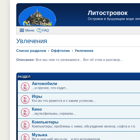
Литостровок
Островок в бушующем море ли
Меню
FAQ
Увлечения
Список разделов
Оффтопик
Увлечения
Описание:
Все мы чем-то увлекаемся... Вот об этом и разговор...
РАЗДЕЛ
Автомобили
...и прочее, что ездит...
Игры
Кто во что режется и с каким успехом...
Кино
...мультфильмы, сериалы...
Компьютеры
Компьютеры, проблемы с ними, обсуждение железа, софта и т.п.
Музыка
Ве-е-чер-ний зво-о-он... и его исполнители...