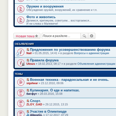
Оружие и вооружения
Обсуждение оружия, вооружений, их сравнение и т.п.
Фото и живопись
Делимся, критикуем, советуем... восторгаемся...
И ни слова о Малевиче!
Новая тема
ОБЪЯВЛЕНИЯ
Предложения по усовершенствованию форума
П
Nail
» 01.05.2015, 14:41 » в разделе
Вопросы к администрации
е
р
Правила форума
е
П
Uksus
» 18.02.2013, 08:17 » в разделе
Объявления администрации
й
е
т
р
и
е
ТЕМЫ
к
й
п
т
Военная техника - парадоксальная и не очень.
е
и
П
sigelwar
» 23.12.2010, 09:06
р
к
е
в
п
р
о
Кулинария. О еде и напитках.
е
е
м
П
бигфут
» 28.03.2016, 15:08
р
й
у
е
в
т
н
р
о
Спорт.
и
е
е
м
П
к
ZLOY_GAD
» 29.12.2015, 13:15
п
й
у
е
п
р
т
н
р
е
Участие в Олимпиаде
о
и
е
е
р
П
ч
к
AllexxGL
» 17.12.2017, 07:29
п
й