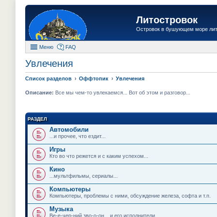
Литостровок
Островок в бушующем море ли
Меню
FAQ
Увлечения
Список разделов
Оффтопик
Увлечения
Описание:
Все мы чем-то увлекаемся... Вот об этом и разговор...
РАЗДЕЛ
Автомобили
...и прочее, что ездит...
Игры
Кто во что режется и с каким успехом...
Кино
...мультфильмы, сериалы...
Компьютеры
Компьютеры, проблемы с ними, обсуждение железа, софта и т.п.
Музыка
Ве-е-чер-ний зво-о-он... и его исполнители...