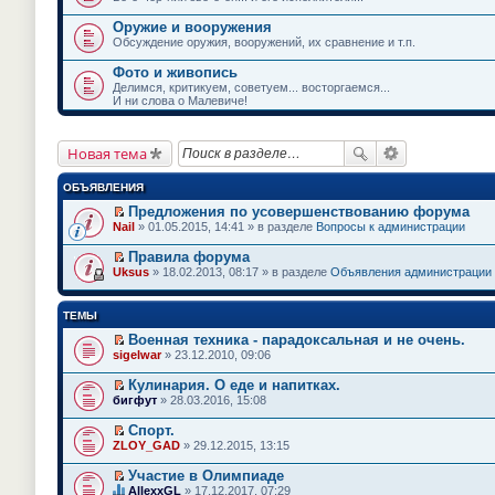
Оружие и вооружения
Обсуждение оружия, вооружений, их сравнение и т.п.
Фото и живопись
Делимся, критикуем, советуем... восторгаемся...
И ни слова о Малевиче!
Новая тема
ОБЪЯВЛЕНИЯ
Предложения по усовершенствованию форума
П
Nail
» 01.05.2015, 14:41 » в разделе
Вопросы к администрации
е
р
Правила форума
е
П
Uksus
» 18.02.2013, 08:17 » в разделе
Объявления администрации
й
е
т
р
и
е
ТЕМЫ
к
й
п
т
Военная техника - парадоксальная и не очень.
е
и
П
sigelwar
» 23.12.2010, 09:06
р
к
е
в
п
р
о
Кулинария. О еде и напитках.
е
е
м
П
бигфут
» 28.03.2016, 15:08
р
й
у
е
в
т
н
р
о
Спорт.
и
е
е
м
П
к
ZLOY_GAD
» 29.12.2015, 13:15
п
й
у
е
п
р
т
н
р
е
Участие в Олимпиаде
о
и
е
е
р
П
ч
к
AllexxGL
» 17.12.2017, 07:29
п
й