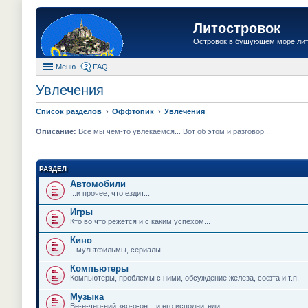
Литостровок
Островок в бушующем море ли
Меню
FAQ
Увлечения
Список разделов
Оффтопик
Увлечения
Описание:
Все мы чем-то увлекаемся... Вот об этом и разговор...
РАЗДЕЛ
Автомобили
...и прочее, что ездит...
Игры
Кто во что режется и с каким успехом...
Кино
...мультфильмы, сериалы...
Компьютеры
Компьютеры, проблемы с ними, обсуждение железа, софта и т.п.
Музыка
Ве-е-чер-ний зво-о-он... и его исполнители...