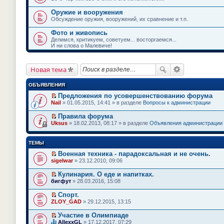
Оружие и вооружения
Обсуждение оружия, вооружений, их сравнение и т.п.
Фото и живопись
Делимся, критикуем, советуем... восторгаемся...
И ни слова о Малевиче!
Новая тема
ОБЪЯВЛЕНИЯ
Предложения по усовершенствованию форума
П
Nail
» 01.05.2015, 14:41 » в разделе
Вопросы к администрации
е
р
Правила форума
е
П
Uksus
» 18.02.2013, 08:17 » в разделе
Объявления администрации
й
е
т
р
и
е
ТЕМЫ
к
й
п
т
Военная техника - парадоксальная и не очень.
е
и
П
sigelwar
» 23.12.2010, 09:06
р
к
е
в
п
р
о
Кулинария. О еде и напитках.
е
е
м
П
бигфут
» 28.03.2016, 15:08
р
й
у
е
в
т
н
р
о
Спорт.
и
е
е
м
П
к
ZLOY_GAD
» 29.12.2015, 13:15
п
й
у
е
п
р
т
н
р
е
Участие в Олимпиаде
о
и
е
е
р
П
ч
к
AllexxGL
» 17.12.2017, 07:29
п
й