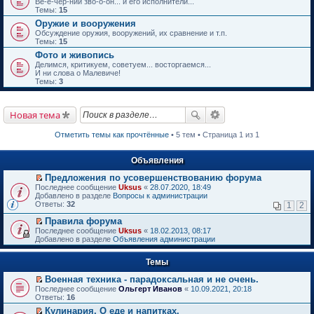
Ве-е-чер-ний зво-о-он... и его исполнители...
Темы:
15
Оружие и вооружения
Обсуждение оружия, вооружений, их сравнение и т.п.
Темы:
15
Фото и живопись
Делимся, критикуем, советуем... восторгаемся...
И ни слова о Малевиче!
Темы:
3
Новая тема
Отметить темы как прочтённые
• 5 тем • Страница 1 из 1
Объявления
Предложения по усовершенствованию форума
П
Последнее сообщение
Uksus
«
28.07.2020, 18:49
е
Добавлено в разделе
Вопросы к администрации
р
Ответы:
32
1
2
е
й
Правила форума
т
П
Последнее сообщение
Uksus
«
18.02.2013, 08:17
и
е
Добавлено в разделе
Объявления администрации
к
р
п
е
е
Темы
й
р
т
в
Военная техника - парадоксальная и не очень.
и
о
П
к
Последнее сообщение
Ольгерт Иванов
«
10.09.2021, 20:18
м
е
п
Ответы:
16
у
р
е
Кулинария. О еде и напитках.
н
е
р