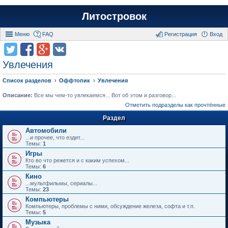
Литостровок
Меню
FAQ
Регистрация
Вход
Увлечения
Список разделов
Оффтопик
Увлечения
Описание:
Все мы чем-то увлекаемся... Вот об этом и разговор...
Отметить подразделы как прочтённые
Раздел
Автомобили
...и прочее, что ездит...
Темы:
1
Игры
Кто во что режется и с каким успехом...
Темы:
6
Кино
...мультфильмы, сериалы...
Темы:
23
Компьютеры
Компьютеры, проблемы с ними, обсуждение железа, софта и т.п.
Темы:
5
Музыка