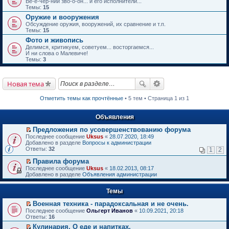
Ве-е-чер-ний зво-о-он... и его исполнители...
Темы:
15
Оружие и вооружения
Обсуждение оружия, вооружений, их сравнение и т.п.
Темы:
15
Фото и живопись
Делимся, критикуем, советуем... восторгаемся...
И ни слова о Малевиче!
Темы:
3
Новая тема
Отметить темы как прочтённые
• 5 тем • Страница 1 из 1
Объявления
Предложения по усовершенствованию форума
П
Последнее сообщение
Uksus
«
28.07.2020, 18:49
е
Добавлено в разделе
Вопросы к администрации
р
Ответы:
32
1
2
е
й
Правила форума
т
П
Последнее сообщение
Uksus
«
18.02.2013, 08:17
и
е
Добавлено в разделе
Объявления администрации
к
р
п
е
е
Темы
й
р
т
в
Военная техника - парадоксальная и не очень.
и
о
П
к
Последнее сообщение
Ольгерт Иванов
«
10.09.2021, 20:18
м
е
п
Ответы:
16
у
р
е
Кулинария. О еде и напитках.
н
е
р