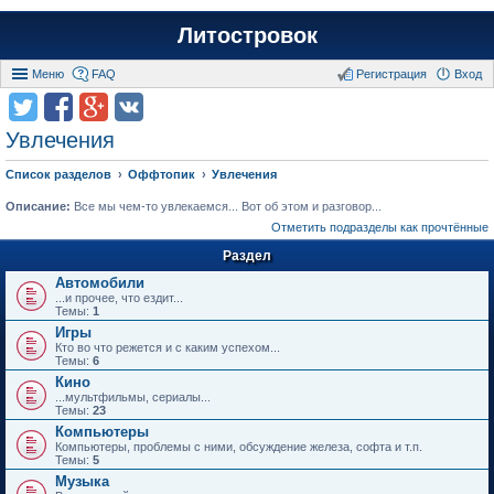
Литостровок
Меню
FAQ
Регистрация
Вход
Увлечения
Список разделов
Оффтопик
Увлечения
Описание:
Все мы чем-то увлекаемся... Вот об этом и разговор...
Отметить подразделы как прочтённые
Раздел
Автомобили
...и прочее, что ездит...
Темы:
1
Игры
Кто во что режется и с каким успехом...
Темы:
6
Кино
...мультфильмы, сериалы...
Темы:
23
Компьютеры
Компьютеры, проблемы с ними, обсуждение железа, софта и т.п.
Темы:
5
Музыка