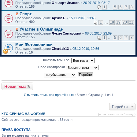
П
е
Последнее сообщение
й
Ольгерт Иванов
«
26.07.2019, 08:17
в
е
п
Ответы:
т
156
о
1
…
5
6
7
8
р
р
и
м
е
о
Спорт.
к
у
й
ч
П
п
н
Последнее сообщение
АрхивЪ
«
15.11.2018, 13:46
т
и
е
е
е
Ответы:
400
1
…
18
19
20
21
и
т
р
р
п
к
а
е
в
р
Участие в Олимпиаде
п
н
й
о
о
П
Последнее сообщение
Лукич Самарский
«
08.03.2018, 23:09
е
н
т
м
ч
е
Ответы:
155
1
…
5
6
7
8
р
о
и
у
и
р
в
м
к
н
т
е
Мои Фотошопинки
о
у
п
е
а
й
Последнее сообщение
Cherdak13
«
05.12.2010, 10:56
м
с
е
п
н
т
Ответы:
16
у
о
р
р
н
и
н
о
в
о
о
к
Показать темы за:
е
б
о
ч
м
п
п
щ
м
и
у
е
Поле сортировки
р
е
у
т
с
р
о
н
н
а
о
в
ч
и
е
н
о
о
и
ю
п
н
б
м
т
р
о
щ
у
Новая тема
а
о
м
е
н
н
ч
у
н
е
н
и
с
и
п
Отметить темы как прочтённые
• 5 тем • Страница 1 из 1
о
т
о
ю
р
м
а
о
о
у
н
б
ч
Перейти
с
н
щ
и
о
о
е
т
КТО СЕЙЧАС НА ФОРУМЕ
(по активности за 5 минут)
о
м
н
а
б
Сейчас этот раздел просматривают: 33 гостя
у
и
н
щ
с
ю
н
е
о
о
ПРАВА ДОСТУПА
н
о
м
и
б
у
Вы
не можете
начинать темы