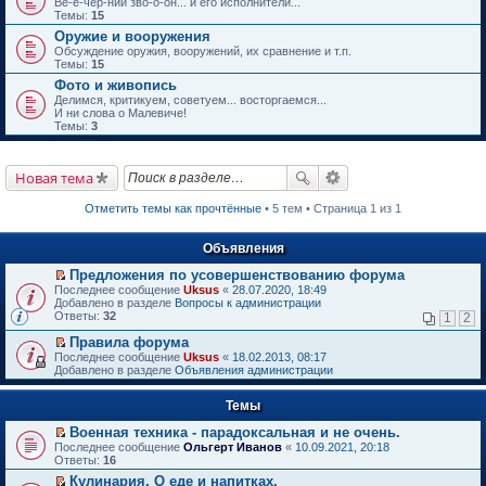
Ве-е-чер-ний зво-о-он... и его исполнители...
Темы:
15
Оружие и вооружения
Обсуждение оружия, вооружений, их сравнение и т.п.
Темы:
15
Фото и живопись
Делимся, критикуем, советуем... восторгаемся...
И ни слова о Малевиче!
Темы:
3
Новая тема
Отметить темы как прочтённые
• 5 тем • Страница 1 из 1
Объявления
Предложения по усовершенствованию форума
П
Последнее сообщение
Uksus
«
28.07.2020, 18:49
е
Добавлено в разделе
Вопросы к администрации
р
Ответы:
32
1
2
е
й
Правила форума
т
П
Последнее сообщение
Uksus
«
18.02.2013, 08:17
и
е
Добавлено в разделе
Объявления администрации
к
р
п
е
е
Темы
й
р
т
в
Военная техника - парадоксальная и не очень.
и
о
П
к
Последнее сообщение
Ольгерт Иванов
«
10.09.2021, 20:18
м
е
п
Ответы:
16
у
р
е
Кулинария. О еде и напитках.
н
е
р