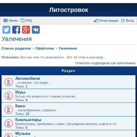
Литостровок
Меню
FAQ
Регистрация
Вход
Увлечения
Список разделов
Оффтопик
Увлечения
Описание:
Все мы чем-то увлекаемся... Вот об этом и разговор...
Отметить подразделы как прочтённые
Раздел
Автомобили
...и прочее, что ездит...
Темы:
1
Игры
Кто во что режется и с каким успехом...
Темы:
6
Кино
...мультфильмы, сериалы...
Темы:
23
Компьютеры
Компьютеры, проблемы с ними, обсуждение железа, софта и т.п.
Темы:
5
Музыка