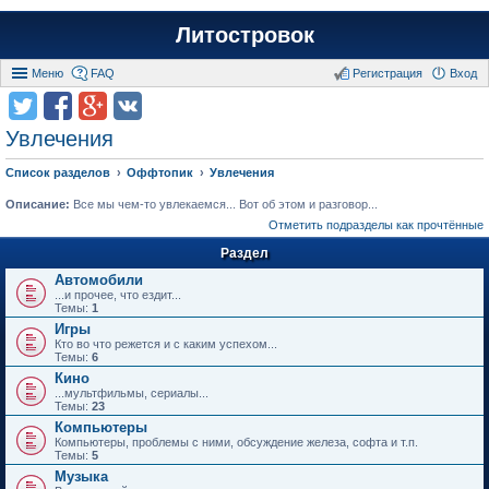
Литостровок
Меню
FAQ
Регистрация
Вход
Увлечения
Список разделов
Оффтопик
Увлечения
Описание:
Все мы чем-то увлекаемся... Вот об этом и разговор...
Отметить подразделы как прочтённые
Раздел
Автомобили
...и прочее, что ездит...
Темы:
1
Игры
Кто во что режется и с каким успехом...
Темы:
6
Кино
...мультфильмы, сериалы...
Темы:
23
Компьютеры
Компьютеры, проблемы с ними, обсуждение железа, софта и т.п.
Темы:
5
Музыка