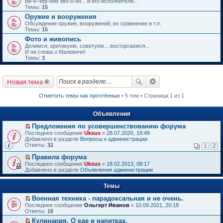
Ве-е-чер-ний зво-о-он... и его исполнители...
Темы:
15
Оружие и вооружения
Обсуждение оружия, вооружений, их сравнение и т.п.
Темы:
15
Фото и живопись
Делимся, критикуем, советуем... восторгаемся...
И ни слова о Малевиче!
Темы:
3
Новая тема
Отметить темы как прочтённые
• 5 тем • Страница 1 из 1
Объявления
Предложения по усовершенствованию форума
П
Последнее сообщение
Uksus
«
28.07.2020, 18:49
е
Добавлено в разделе
Вопросы к администрации
р
Ответы:
32
1
2
е
й
Правила форума
т
П
Последнее сообщение
Uksus
«
18.02.2013, 08:17
и
е
Добавлено в разделе
Объявления администрации
к
р
п
е
е
Темы
й
р
т
в
Военная техника - парадоксальная и не очень.
и
о
П
к
Последнее сообщение
Ольгерт Иванов
«
10.09.2021, 20:18
м
е
п
Ответы:
16
у
р
е
Кулинария. О еде и напитках.
н
е
р