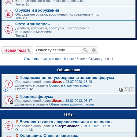
Ве-е-чер-ний зво-о-он... и его исполнители...
Темы:
15
Оружие и вооружения
Обсуждение оружия, вооружений, их сравнение и т.п.
Темы:
15
Фото и живопись
Делимся, критикуем, советуем... восторгаемся...
И ни слова о Малевиче!
Темы:
3
Новая тема
Отметить темы как прочтённые
• 5 тем • Страница 1 из 1
Объявления
Предложения по усовершенствованию форума
П
Последнее сообщение
Uksus
«
28.07.2020, 18:49
е
Добавлено в разделе
Вопросы к администрации
р
Ответы:
32
1
2
е
й
Правила форума
т
П
Последнее сообщение
Uksus
«
18.02.2013, 08:17
и
е
Добавлено в разделе
Объявления администрации
к
р
п
е
е
Темы
й
р
т
в
Военная техника - парадоксальная и не очень.
и
о
П
к
Последнее сообщение
Ольгерт Иванов
«
10.09.2021, 20:18
м
е
п
Ответы:
16
у
р
е
Кулинария. О еде и напитках.
н
е
р