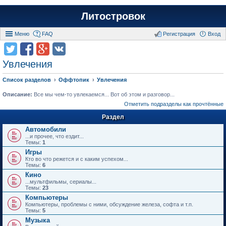
Литостровок
Меню
FAQ
Регистрация
Вход
Увлечения
Список разделов
Оффтопик
Увлечения
Описание:
Все мы чем-то увлекаемся... Вот об этом и разговор...
Отметить подразделы как прочтённые
Раздел
Автомобили
...и прочее, что ездит...
Темы:
1
Игры
Кто во что режется и с каким успехом...
Темы:
6
Кино
...мультфильмы, сериалы...
Темы:
23
Компьютеры
Компьютеры, проблемы с ними, обсуждение железа, софта и т.п.
Темы:
5
Музыка