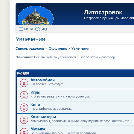
Литостровок
Островок в бушующем море ли
Меню
FAQ
Увлечения
Список разделов
Оффтопик
Увлечения
Описание:
Все мы чем-то увлекаемся... Вот об этом и разговор...
РАЗДЕЛ
Автомобили
...и прочее, что ездит...
Игры
Кто во что режется и с каким успехом...
Кино
...мультфильмы, сериалы...
Компьютеры
Компьютеры, проблемы с ними, обсуждение железа, софта и т.п.
Музыка
Ве-е-чер-ний зво-о-он... и его исполнители...