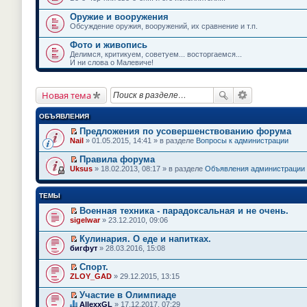
Оружие и вооружения
Обсуждение оружия, вооружений, их сравнение и т.п.
Фото и живопись
Делимся, критикуем, советуем... восторгаемся...
И ни слова о Малевиче!
Новая тема
ОБЪЯВЛЕНИЯ
Предложения по усовершенствованию форума
П
Nail
» 01.05.2015, 14:41 » в разделе
Вопросы к администрации
е
р
Правила форума
е
П
Uksus
» 18.02.2013, 08:17 » в разделе
Объявления администрации
й
е
т
р
и
е
ТЕМЫ
к
й
п
т
Военная техника - парадоксальная и не очень.
е
и
П
sigelwar
» 23.12.2010, 09:06
р
к
е
в
п
р
о
Кулинария. О еде и напитках.
е
е
м
П
бигфут
» 28.03.2016, 15:08
р
й
у
е
в
т
н
р
о
Спорт.
и
е
е
м
П
к
ZLOY_GAD
» 29.12.2015, 13:15
п
й
у
е
п
р
т
н
р
е
Участие в Олимпиаде
о
и
е
е
р
П
ч
к
AllexxGL
» 17.12.2017, 07:29
п
й