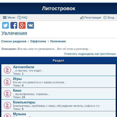
Литостровок
Меню
FAQ
Регистрация
Вход
Увлечения
Список разделов
Оффтопик
Увлечения
Описание:
Все мы чем-то увлекаемся... Вот об этом и разговор...
Отметить подразделы как прочтённые
Раздел
Автомобили
...и прочее, что ездит...
Темы:
1
Игры
Кто во что режется и с каким успехом...
Темы:
6
Кино
...мультфильмы, сериалы...
Темы:
23
Компьютеры
Компьютеры, проблемы с ними, обсуждение железа, софта и т.п.
Темы:
5
Музыка