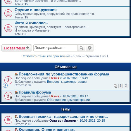
Ве-е-чер-ний зво-о-он... и его исполнители...
Темы:
15
Оружие и вооружения
Обсуждение оружия, вооружений, их сравнение и т.п.
Темы:
15
Фото и живопись
Делимся, критикуем, советуем... восторгаемся...
И ни слова о Малевиче!
Темы:
3
Новая тема
Отметить темы как прочтённые
• 5 тем • Страница 1 из 1
Объявления
Предложения по усовершенствованию форума
П
Последнее сообщение
Uksus
«
28.07.2020, 18:49
е
Добавлено в разделе
Вопросы к администрации
р
Ответы:
32
1
2
е
й
Правила форума
т
П
Последнее сообщение
Uksus
«
18.02.2013, 08:17
и
е
Добавлено в разделе
Объявления администрации
к
р
п
е
е
Темы
й
р
т
в
Военная техника - парадоксальная и не очень.
и
о
П
к
Последнее сообщение
Ольгерт Иванов
«
10.09.2021, 20:18
м
е
п
Ответы:
16
у
р
е
Кулинария. О еде и напитках.
н
е
р