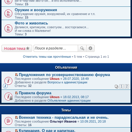
Ве-е-чер-ний зво-о-он... и его исполнители...
Темы:
15
Оружие и вооружения
Обсуждение оружия, вооружений, их сравнение и т.п.
Темы:
15
Фото и живопись
Делимся, критикуем, советуем... восторгаемся...
И ни слова о Малевиче!
Темы:
3
Новая тема
Отметить темы как прочтённые
• 5 тем • Страница 1 из 1
Объявления
Предложения по усовершенствованию форума
П
Последнее сообщение
Uksus
«
28.07.2020, 18:49
е
Добавлено в разделе
Вопросы к администрации
р
Ответы:
32
1
2
е
й
Правила форума
т
П
Последнее сообщение
Uksus
«
18.02.2013, 08:17
и
е
Добавлено в разделе
Объявления администрации
к
р
п
е
е
Темы
й
р
т
в
Военная техника - парадоксальная и не очень.
и
о
П
к
Последнее сообщение
Ольгерт Иванов
«
10.09.2021, 20:18
м
е
п
Ответы:
16
у
р
е
Кулинария. О еде и напитках.
н
е
р