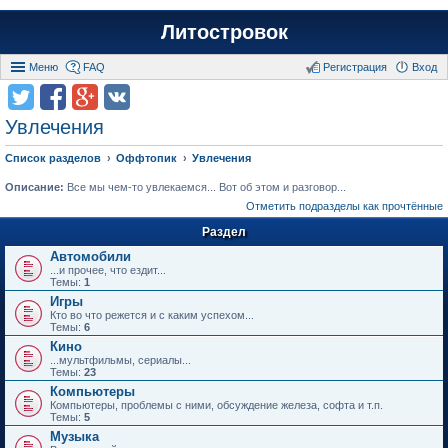
Литостровок
Меню
FAQ
Регистрация
Вход
Увлечения
Список разделов
Оффтопик
Увлечения
Описание:
Все мы чем-то увлекаемся... Вот об этом и разговор...
Отметить подразделы как прочтённые
Раздел
Автомобили
...и прочее, что ездит...
Темы:
1
Игры
Кто во что режется и с каким успехом...
Темы:
6
Кино
...мультфильмы, сериалы...
Темы:
23
Компьютеры
Компьютеры, проблемы с ними, обсуждение железа, софта и т.п.
Темы:
5
Музыка