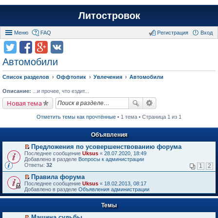
Литостровок
Меню
FAQ
Регистрация
Вход
Автомобили
Список разделов
Оффтопик
Увлечения
Автомобили
Описание:
...и прочее, что ездит...
Новая тема
Отметить темы как прочтённые
• 1 тема • Страница 1 из 1
Объявления
Предложения по усовершенствованию форума
П
Последнее сообщение
Uksus
«
28.07.2020, 18:49
е
Добавлено в разделе
Вопросы к администрации
р
Ответы:
32
1
2
е
й
Правила форума
т
П
Последнее сообщение
Uksus
«
18.02.2013, 08:17
и
е
Добавлено в разделе
Объявления администрации
к
р
п
е
е
Темы
й
р
т
в
Машина судьбы.
и