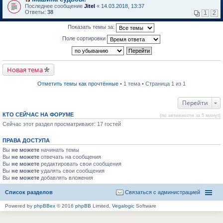
о
П
к
Последнее сообщение
Jitel
«
14.03.2018, 13:37
м
е
п
Ответы:
38
1
2
у
р
е
н
е
р
Показать темы за:
е
й
в
п
т
о
Поле сортировки
р
и
м
о
к
у
ч
п
н
и
е
е
т
р
п
Новая тема
а
в
р
н
о
о
н
м
ч
Отметить темы как прочтённые
• 1 тема • Страница 1 из 1
о
у
и
м
н
т
у
е
а
Перейти
с
п
н
о
р
н
КТО СЕЙЧАС НА ФОРУМЕ
(по активности за 5 минут)
о
о
о
б
Сейчас этот раздел просматривают: 17 гостей
ч
м
щ
и
у
е
т
с
ПРАВА ДОСТУПА
н
а
о
и
н
о
Вы
не можете
начинать темы
ю
н
б
Вы
не можете
отвечать на сообщения
о
щ
Вы
не можете
редактировать свои сообщения
м
е
Вы
не можете
удалять свои сообщения
у
н
Вы
не можете
с
добавлять вложения
и
о
ю
о
Список разделов
Связаться с администрацией
б
щ
Powered by
phpBBex
© 2016
phpBB
Limited,
Vegalogic
Software
е
н
и