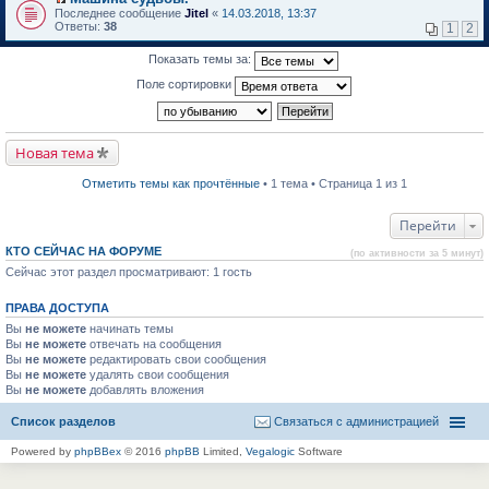
о
П
к
Последнее сообщение
Jitel
«
14.03.2018, 13:37
м
е
п
Ответы:
38
1
2
у
р
е
н
е
р
Показать темы за:
е
й
в
п
т
о
Поле сортировки
р
и
м
о
к
у
ч
п
н
и
е
е
т
р
п
Новая тема
а
в
р
н
о
о
н
м
ч
Отметить темы как прочтённые
• 1 тема • Страница 1 из 1
о
у
и
м
н
т
у
е
а
Перейти
с
п
н
о
р
н
КТО СЕЙЧАС НА ФОРУМЕ
(по активности за 5 минут)
о
о
о
б
Сейчас этот раздел просматривают: 1 гость
ч
м
щ
и
у
е
т
с
ПРАВА ДОСТУПА
н
а
о
и
н
о
Вы
не можете
начинать темы
ю
н
б
Вы
не можете
отвечать на сообщения
о
щ
Вы
не можете
редактировать свои сообщения
м
е
Вы
не можете
удалять свои сообщения
у
н
Вы
не можете
с
добавлять вложения
и
о
ю
о
Список разделов
Связаться с администрацией
б
щ
Powered by
phpBBex
© 2016
phpBB
Limited,
Vegalogic
Software
е
н
и