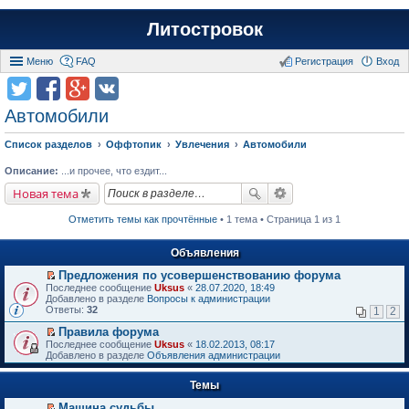
Литостровок
Меню
FAQ
Регистрация
Вход
Автомобили
Список разделов
Оффтопик
Увлечения
Автомобили
Описание:
...и прочее, что ездит...
Новая тема
Отметить темы как прочтённые
• 1 тема • Страница 1 из 1
Объявления
Предложения по усовершенствованию форума
П
Последнее сообщение
Uksus
«
28.07.2020, 18:49
е
Добавлено в разделе
Вопросы к администрации
р
Ответы:
32
1
2
е
й
Правила форума
т
П
Последнее сообщение
Uksus
«
18.02.2013, 08:17
и
е
Добавлено в разделе
Объявления администрации
к
р
п
е
е
Темы
й
р
т
в
Машина судьбы.
и