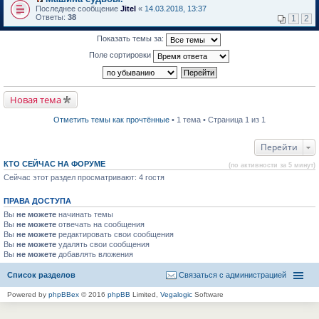
о
П
к
Последнее сообщение
Jitel
«
14.03.2018, 13:37
м
е
п
Ответы:
38
1
2
у
р
е
н
е
р
Показать темы за:
е
й
в
п
т
о
Поле сортировки
р
и
м
о
к
у
ч
п
н
и
е
е
т
р
п
Новая тема
а
в
р
н
о
о
н
м
ч
Отметить темы как прочтённые
• 1 тема • Страница 1 из 1
о
у
и
м
н
т
у
е
а
Перейти
с
п
н
о
р
н
КТО СЕЙЧАС НА ФОРУМЕ
(по активности за 5 минут)
о
о
о
б
Сейчас этот раздел просматривают: 4 гостя
ч
м
щ
и
у
е
т
с
ПРАВА ДОСТУПА
н
а
о
и
н
о
Вы
не можете
начинать темы
ю
н
б
Вы
не можете
отвечать на сообщения
о
щ
Вы
не можете
редактировать свои сообщения
м
е
Вы
не можете
удалять свои сообщения
у
н
Вы
не можете
с
добавлять вложения
и
о
ю
о
Список разделов
Связаться с администрацией
б
щ
Powered by
phpBBex
© 2016
phpBB
Limited,
Vegalogic
Software
е
н
и