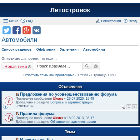
Литостровок
Меню
FAQ
Регистрация
Вход
Автомобили
Список разделов
Оффтопик
Увлечения
Автомобили
Описание:
...и прочее, что ездит...
Новая тема
Отметить темы как прочтённые
• 1 тема • Страница 1 из 1
Объявления
Предложения по усовершенствованию форума
П
Последнее сообщение
Uksus
«
28.07.2020, 18:49
е
Добавлено в разделе
Вопросы к администрации
р
Ответы:
32
1
2
е
й
Правила форума
т
П
Последнее сообщение
Uksus
«
18.02.2013, 08:17
и
е
Добавлено в разделе
Объявления администрации
к
р
п
е
е
Темы
й
р
т
в
Машина судьбы.
и