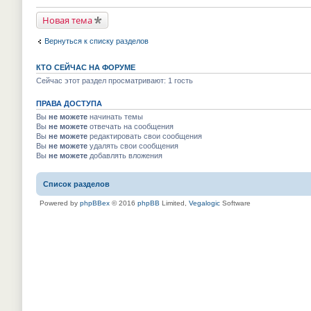
р
й
у
в
т
н
Новая тема
о
и
е
м
к
п
у
п
р
Вернуться к списку разделов
н
е
о
е
р
ч
п
в
и
КТО СЕЙЧАС НА ФОРУМЕ
р
о
т
о
м
Сейчас этот раздел просматривают: 1 гость
а
ч
у
н
и
н
н
т
ПРАВА ДОСТУПА
е
о
а
п
м
Вы
не можете
начинать темы
н
р
у
Вы
не можете
отвечать на сообщения
н
о
с
о
Вы
не можете
редактировать свои сообщения
ч
о
м
и
Вы
не можете
удалять свои сообщения
о
у
т
Вы
не можете
добавлять вложения
б
с
а
щ
о
н
е
о
н
н
Список разделов
б
о
и
щ
м
ю
е
Powered by
phpBBex
© 2016
phpBB
Limited,
Vegalogic
Software
у
н
с
и
о
ю
о
б
щ
е
н
и
ю