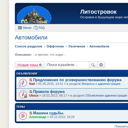
Литостровок
Островок в бушующем море ли
Меню
FAQ
Автомобили
Список разделов
Оффтопик
Увлечения
Автомобили
Описание:
...и прочее, что ездит...
Новая тема
ОБЪЯВЛЕНИЯ
Предложения по усовершенствованию форума
П
Nail
» 01.05.2015, 14:41 » в разделе
Вопросы к администрации
е
р
Правила форума
е
П
Uksus
» 18.02.2013, 08:17 » в разделе
Объявления администрации
й
е
т
р
и
е
ТЕМЫ
к
й
п
т
Машина судьбы.
е
и
П
Александр
» 03.12.2010, 18:26
р
к
е
в
п
р
о
е
е
Показать
м