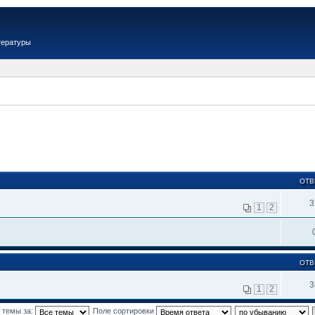
тературы
ОТВ
3
1
2
ОТВ
3
1
2
 темы за:
Поле сортировки