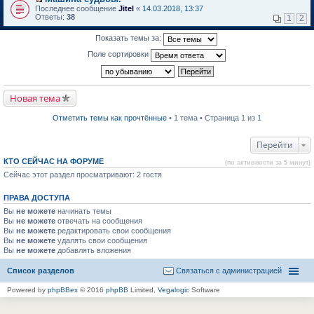
о
П
к
Последнее сообщение
Jitel
«
14.03.2018, 13:37
м
е
п
Ответы:
38
1
2
у
р
е
н
е
р
Показать темы за:
е
й
в
п
т
о
Поле сортировки
р
и
м
о
к
у
ч
п
н
и
е
е
т
р
п
Новая тема
а
в
р
н
о
о
н
м
ч
Отметить темы как прочтённые
• 1 тема • Страница 1 из 1
о
у
и
м
н
т
у
е
а
Перейти
с
п
н
о
р
н
КТО СЕЙЧАС НА ФОРУМЕ
(по активности за 5 минут)
о
о
о
б
Сейчас этот раздел просматривают: 2 гостя
ч
м
щ
и
у
е
т
с
ПРАВА ДОСТУПА
н
а
о
и
н
о
Вы
не можете
начинать темы
ю
н
б
Вы
не можете
отвечать на сообщения
о
щ
Вы
не можете
редактировать свои сообщения
м
е
Вы
не можете
удалять свои сообщения
у
н
Вы
не можете
с
добавлять вложения
и
о
ю
о
Список разделов
Связаться с администрацией
б
щ
Powered by
phpBBex
© 2016
phpBB
Limited,
Vegalogic
Software
е
н
и