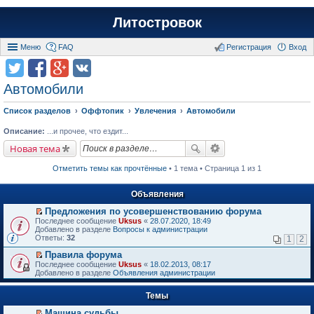
Литостровок
Меню
FAQ
Регистрация
Вход
Автомобили
Список разделов
Оффтопик
Увлечения
Автомобили
Описание:
...и прочее, что ездит...
Новая тема
Отметить темы как прочтённые
• 1 тема • Страница 1 из 1
Объявления
Предложения по усовершенствованию форума
П
Последнее сообщение
Uksus
«
28.07.2020, 18:49
е
Добавлено в разделе
Вопросы к администрации
р
Ответы:
32
1
2
е
й
Правила форума
т
П
Последнее сообщение
Uksus
«
18.02.2013, 08:17
и
е
Добавлено в разделе
Объявления администрации
к
р
п
е
е
Темы
й
р
т
в
Машина судьбы.
и