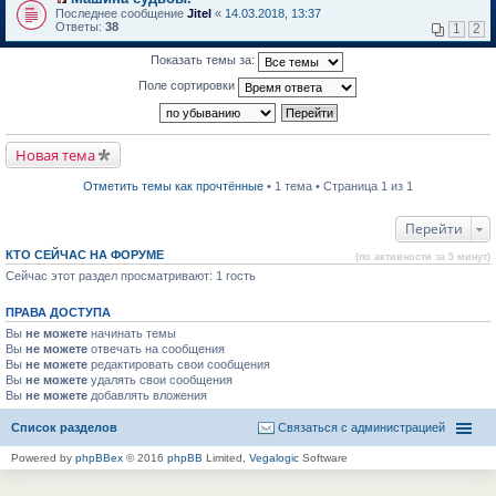
о
П
к
Последнее сообщение
Jitel
«
14.03.2018, 13:37
м
е
п
Ответы:
38
1
2
у
р
е
н
е
р
Показать темы за:
е
й
в
п
т
о
Поле сортировки
р
и
м
о
к
у
ч
п
н
и
е
е
т
р
п
Новая тема
а
в
р
н
о
о
н
м
ч
Отметить темы как прочтённые
• 1 тема • Страница 1 из 1
о
у
и
м
н
т
у
е
а
Перейти
с
п
н
о
р
н
КТО СЕЙЧАС НА ФОРУМЕ
(по активности за 5 минут)
о
о
о
б
Сейчас этот раздел просматривают: 1 гость
ч
м
щ
и
у
е
т
с
ПРАВА ДОСТУПА
н
а
о
и
н
о
Вы
не можете
начинать темы
ю
н
б
Вы
не можете
отвечать на сообщения
о
щ
Вы
не можете
редактировать свои сообщения
м
е
Вы
не можете
удалять свои сообщения
у
н
Вы
не можете
с
добавлять вложения
и
о
ю
о
Список разделов
Связаться с администрацией
б
щ
Powered by
phpBBex
© 2016
phpBB
Limited,
Vegalogic
Software
е
н
и