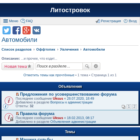
Литостровок
Меню
FAQ
Регистрация
Вход
Автомобили
Список разделов
Оффтопик
Увлечения
Автомобили
Описание:
...и прочее, что ездит...
Новая тема
Отметить темы как прочтённые
• 1 тема • Страница 1 из 1
Объявления
Предложения по усовершенствованию форума
П
Последнее сообщение
Uksus
«
28.07.2020, 18:49
е
Добавлено в разделе
Вопросы к администрации
р
Ответы:
32
1
2
е
й
Правила форума
т
П
Последнее сообщение
Uksus
«
18.02.2013, 08:17
и
е
Добавлено в разделе
Объявления администрации
к
р
п
е
е
Темы
й
р
т
в
Машина судьбы.
и