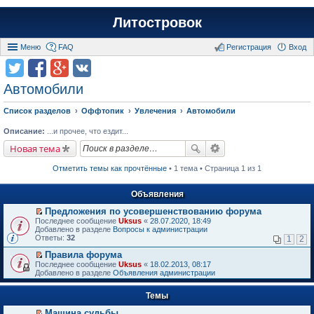
Литостровок
Меню
FAQ
Регистрация
Вход
Автомобили
Список разделов
Оффтопик
Увлечения
Автомобили
Описание:
...и прочее, что ездит...
Новая тема
Отметить темы как прочтённые
• 1 тема • Страница 1 из 1
Объявления
Предложения по усовершенствованию форума
П
Последнее сообщение
Uksus
«
28.07.2020, 18:49
е
Добавлено в разделе
Вопросы к администрации
р
Ответы:
32
1
2
е
й
Правила форума
т
П
Последнее сообщение
Uksus
«
18.02.2013, 08:17
и
е
Добавлено в разделе
Объявления администрации
к
р
п
е
е
Темы
й
р
т
в
Машина судьбы.
и