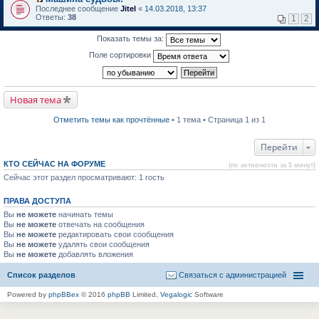
о
П
к
Последнее сообщение
Jitel
«
14.03.2018, 13:37
м
е
п
Ответы:
38
1
2
у
р
е
н
е
р
Показать темы за:
е
й
в
п
т
о
Поле сортировки
р
и
м
о
к
у
ч
п
н
и
е
е
т
р
п
Новая тема
а
в
р
н
о
о
н
м
ч
Отметить темы как прочтённые
• 1 тема • Страница 1 из 1
о
у
и
м
н
т
у
е
а
Перейти
с
п
н
о
р
н
КТО СЕЙЧАС НА ФОРУМЕ
(по активности за 5 минут)
о
о
о
б
Сейчас этот раздел просматривают: 1 гость
ч
м
щ
и
у
е
т
с
ПРАВА ДОСТУПА
н
а
о
и
н
о
Вы
не можете
начинать темы
ю
н
б
Вы
не можете
отвечать на сообщения
о
щ
Вы
не можете
редактировать свои сообщения
м
е
Вы
не можете
удалять свои сообщения
у
н
Вы
не можете
с
добавлять вложения
и
о
ю
о
Список разделов
Связаться с администрацией
б
щ
Powered by
phpBBex
© 2016
phpBB
Limited,
Vegalogic
Software
е
н
и