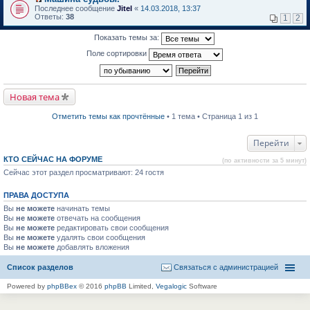
о
П
к
Последнее сообщение
Jitel
«
14.03.2018, 13:37
м
е
п
Ответы:
38
1
2
у
р
е
н
е
р
Показать темы за:
е
й
в
п
т
о
Поле сортировки
р
и
м
о
к
у
ч
п
н
и
е
е
т
р
п
Новая тема
а
в
р
н
о
о
н
м
ч
Отметить темы как прочтённые
• 1 тема • Страница 1 из 1
о
у
и
м
н
т
у
е
а
Перейти
с
п
н
о
р
н
КТО СЕЙЧАС НА ФОРУМЕ
(по активности за 5 минут)
о
о
о
б
Сейчас этот раздел просматривают: 24 гостя
ч
м
щ
и
у
е
т
с
ПРАВА ДОСТУПА
н
а
о
и
н
о
Вы
не можете
начинать темы
ю
н
б
Вы
не можете
отвечать на сообщения
о
щ
Вы
не можете
редактировать свои сообщения
м
е
Вы
не можете
удалять свои сообщения
у
н
Вы
не можете
с
добавлять вложения
и
о
ю
о
Список разделов
Связаться с администрацией
б
щ
Powered by
phpBBex
© 2016
phpBB
Limited,
Vegalogic
Software
е
н
и