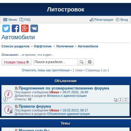
Литостровок
Меню
FAQ
Регистрация
Вход
Автомобили
Список разделов
Оффтопик
Увлечения
Автомобили
Описание:
...и прочее, что ездит...
Новая тема
Отметить темы как прочтённые
• 1 тема • Страница 1 из 1
Объявления
Предложения по усовершенствованию форума
П
Последнее сообщение
Uksus
«
28.07.2020, 18:49
е
Добавлено в разделе
Вопросы к администрации
р
Ответы:
32
1
2
е
й
Правила форума
т
П
Последнее сообщение
Uksus
«
18.02.2013, 08:17
и
е
Добавлено в разделе
Объявления администрации
к
р
п
е
е
Темы
й
р
т
в
Машина судьбы.
и