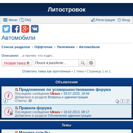
Литостровок
Меню
FAQ
Регистрация
Вход
Автомобили
Список разделов
Оффтопик
Увлечения
Автомобили
Описание:
...и прочее, что ездит...
Новая тема
Отметить темы как прочтённые
• 1 тема • Страница 1 из 1
Объявления
Предложения по усовершенствованию форума
П
Последнее сообщение
Uksus
«
28.07.2020, 18:49
е
Добавлено в разделе
Вопросы к администрации
р
Ответы:
32
1
2
е
й
Правила форума
т
П
Последнее сообщение
Uksus
«
18.02.2013, 08:17
и
е
Добавлено в разделе
Объявления администрации
к
р
п
е
е
Темы
й
р
т
в
Машина судьбы.
и