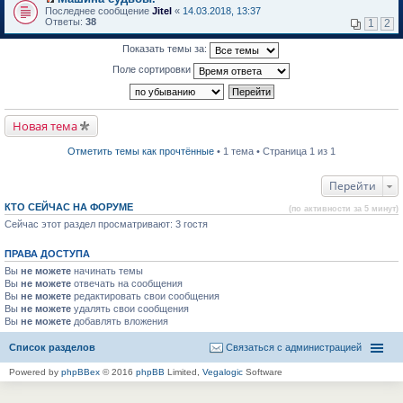
о
П
к
Последнее сообщение
Jitel
«
14.03.2018, 13:37
м
е
п
Ответы:
38
1
2
у
р
е
н
е
р
Показать темы за:
е
й
в
п
т
о
Поле сортировки
р
и
м
о
к
у
ч
п
н
и
е
е
т
р
п
Новая тема
а
в
р
н
о
о
н
м
ч
Отметить темы как прочтённые
• 1 тема • Страница 1 из 1
о
у
и
м
н
т
у
е
а
Перейти
с
п
н
о
р
н
КТО СЕЙЧАС НА ФОРУМЕ
(по активности за 5 минут)
о
о
о
б
Сейчас этот раздел просматривают: 3 гостя
ч
м
щ
и
у
е
т
с
ПРАВА ДОСТУПА
н
а
о
и
н
о
Вы
не можете
начинать темы
ю
н
б
Вы
не можете
отвечать на сообщения
о
щ
Вы
не можете
редактировать свои сообщения
м
е
Вы
не можете
удалять свои сообщения
у
н
Вы
не можете
с
добавлять вложения
и
о
ю
о
Список разделов
Связаться с администрацией
б
щ
Powered by
phpBBex
© 2016
phpBB
Limited,
Vegalogic
Software
е
н
и