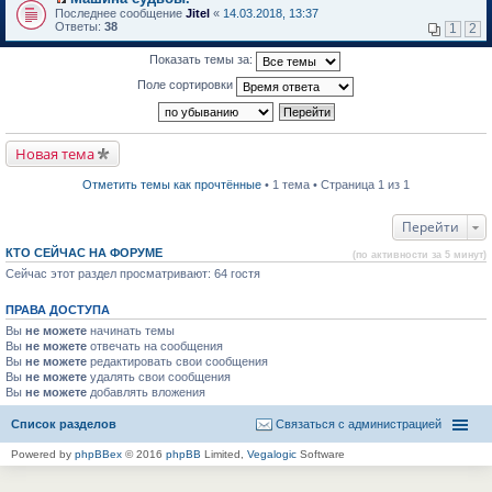
о
П
к
Последнее сообщение
Jitel
«
14.03.2018, 13:37
м
е
п
Ответы:
38
1
2
у
р
е
н
е
р
Показать темы за:
е
й
в
п
т
о
Поле сортировки
р
и
м
о
к
у
ч
п
н
и
е
е
т
р
п
Новая тема
а
в
р
н
о
о
н
м
ч
Отметить темы как прочтённые
• 1 тема • Страница 1 из 1
о
у
и
м
н
т
у
е
а
Перейти
с
п
н
о
р
н
КТО СЕЙЧАС НА ФОРУМЕ
(по активности за 5 минут)
о
о
о
б
Сейчас этот раздел просматривают: 64 гостя
ч
м
щ
и
у
е
т
с
ПРАВА ДОСТУПА
н
а
о
и
н
о
Вы
не можете
начинать темы
ю
н
б
Вы
не можете
отвечать на сообщения
о
щ
Вы
не можете
редактировать свои сообщения
м
е
Вы
не можете
удалять свои сообщения
у
н
Вы
не можете
с
добавлять вложения
и
о
ю
о
Список разделов
Связаться с администрацией
б
щ
Powered by
phpBBex
© 2016
phpBB
Limited,
Vegalogic
Software
е
н
и