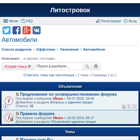
Литостровок
Меню
FAQ
Регистрация
Вход
Автомобили
Список разделов
Оффтопик
Увлечения
Автомобили
Описание:
...и прочее, что ездит...
Новая тема
Отметить темы как прочтённые
• 1 тема • Страница 1 из 1
Объявления
Предложения по усовершенствованию форума
П
Последнее сообщение
Uksus
«
28.07.2020, 18:49
е
Добавлено в разделе
Вопросы к администрации
р
Ответы:
32
1
2
е
й
Правила форума
т
П
Последнее сообщение
Uksus
«
18.02.2013, 08:17
и
е
Добавлено в разделе
Объявления администрации
к
р
п
е
е
Темы
й
р
т
в
Машина судьбы.
и