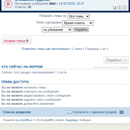
о
П
к
Последнее сообщение
Jitel
«
14.03.2018, 13:37
м
е
п
Ответы:
38
1
2
у
р
е
н
е
р
Показать темы за:
е
й
в
п
т
о
Поле сортировки
р
и
м
о
к
у
ч
п
н
и
е
е
т
р
п
Новая тема
а
в
р
н
о
о
н
м
ч
Отметить темы как прочтённые
• 1 тема • Страница 1 из 1
о
у
и
м
н
т
у
е
а
Перейти
с
п
н
о
р
н
КТО СЕЙЧАС НА ФОРУМЕ
(по активности за 5 минут)
о
о
о
б
Сейчас этот раздел просматривают: 1 гость
ч
м
щ
и
у
е
т
с
ПРАВА ДОСТУПА
н
а
о
и
н
о
Вы
не можете
начинать темы
ю
н
б
Вы
не можете
отвечать на сообщения
о
щ
Вы
не можете
редактировать свои сообщения
м
е
Вы
не можете
удалять свои сообщения
у
н
Вы
не можете
с
добавлять вложения
и
о
ю
о
Список разделов
Связаться с администрацией
б
щ
Powered by
phpBBex
© 2016
phpBB
Limited,
Vegalogic
Software
е
н
и