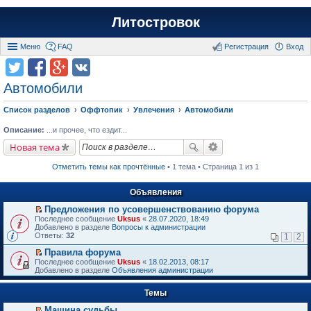
Литостровок
Меню
FAQ
Регистрация
Вход
Автомобили
Список разделов
Оффтопик
Увлечения
Автомобили
Описание:
...и прочее, что ездит...
Новая тема
Отметить темы как прочтённые
• 1 тема • Страница 1 из 1
Объявления
Предложения по усовершенствованию форума
П
Последнее сообщение
Uksus
«
28.07.2020, 18:49
е
Добавлено в разделе
Вопросы к администрации
р
Ответы:
32
1
2
е
й
Правила форума
т
П
Последнее сообщение
Uksus
«
18.02.2013, 08:17
и
е
Добавлено в разделе
Объявления администрации
к
р
п
е
е
Темы
й
р
т
в
Машина судьбы.
и