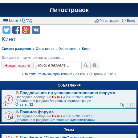
Литостровок
Меню
FAQ
Регистрация
Вход
Кино
Список разделов
Оффтопик
Увлечения
Кино
Описание:
...мультфильмы, сериалы...
Новая тема
Отметить темы как прочтённые
• 23 темы • Страница 1 из 1
Объявления
Предложения по усовершенствованию форума
П
Последнее сообщение
Uksus
«
28.07.2020, 18:49
е
Добавлено в разделе
Вопросы к администрации
р
Ответы:
32
1
2
е
й
Правила форума
т
П
Последнее сообщение
Uksus
«
18.02.2013, 08:17
и
е
Добавлено в разделе
Объявления администрации
к
р
п
е
е
Темы
й
р
т
в
Про фильм "Солнцепёк" и не только.
и