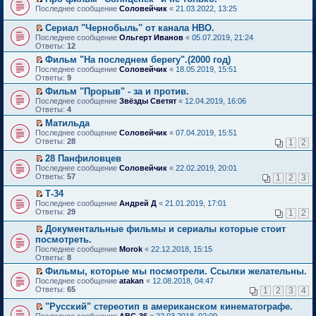
о
П
к
Последнее сообщение
Соловейчик
«
21.03.2022, 13:25
м
е
п
у
р
е
Сериал "Чернобыль" от канала HBO.
н
е
р
П
Последнее сообщение
Ольгерт Иванов
«
05.07.2019, 21:24
е
й
в
е
Ответы:
12
п
т
о
р
р
и
м
Фильм "На последнем берегу".(2000 год)
е
о
к
у
П
Последнее сообщение
й
Соловейчик
«
18.05.2019, 15:51
ч
п
н
е
Ответы:
т
9
и
е
е
р
и
т
Фильм "Прорыв" - за и против.
р
п
е
к
а
П
в
р
Последнее сообщение
й
Звёзды Светят
«
12.04.2019, 16:06
п
н
е
о
о
Ответы:
т
4
е
н
р
м
ч
и
р
Матильда
о
е
у
и
к
в
П
Последнее сообщение
м
й
Соловейчик
«
07.04.2019, 15:51
н
т
п
о
е
Ответы:
у
т
28
е
1
2
а
е
м
р
с
и
п
н
р
у
е
28 Панфиловцев
о
к
р
н
в
н
й
П
о
п
о
Последнее сообщение
о
Соловейчик
«
22.02.2019, 20:01
о
е
т
е
б
е
ч
Ответы:
м
57
м
1
2
3
п
и
р
щ
р
и
у
у
р
к
е
е
в
т
Т-34
с
н
о
п
й
н
о
а
П
о
е
Последнее сообщение
Андрей Д
«
21.01.2019, 17:01
ч
е
т
и
м
н
е
о
п
Ответы:
29
1
2
и
р
и
ю
у
н
р
б
р
т
в
к
н
о
е
щ
о
Документальные фильмы и сериалы которые стоит
а
о
п
е
м
й
е
ч
П
посмотреть.
н
м
е
п
у
т
н
и
е
н
Последнее сообщение
у
Morok
«
22.12.2018, 15:15
р
р
с
и
и
т
р
о
Ответы:
н
8
в
о
о
к
ю
а
е
м
е
о
ч
о
п
н
й
Фильмы, которые мы посмотрели. Ссылки желательны.
у
п
м
и
б
е
н
т
П
Последнее сообщение
с
atakan
«
12.08.2018, 04:47
р
у
т
щ
р
о
и
е
Ответы:
о
65
1
2
3
4
о
н
а
е
в
м
к
р
о
ч
е
н
н
о
у
п
е
"Русский" стереотип в американском кинематографе.
б
и
п
н
и
м
с
е
й
П
щ
Последнее сообщение
АВС-36
«
22.03.2018, 02:09