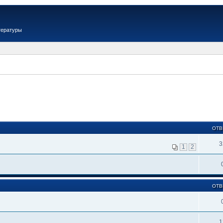
тературы
ОТВ
3
1
2
ОТВ
1