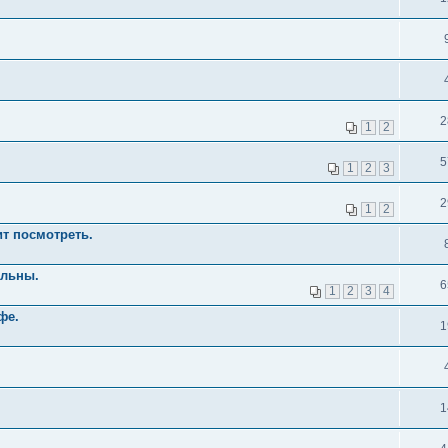
2
1
2
5
1
2
3
2
1
2
т посмотреть.
ельны.
6
1
2
3
4
фе.
1
1