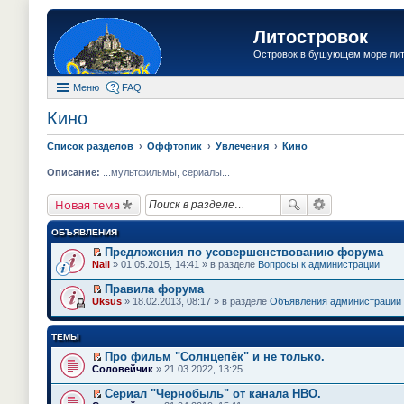
Литостровок
Островок в бушующем море ли
Меню
FAQ
Кино
Список разделов
Оффтопик
Увлечения
Кино
Описание:
...мультфильмы, сериалы...
Новая тема
ОБЪЯВЛЕНИЯ
Предложения по усовершенствованию форума
П
Nail
» 01.05.2015, 14:41 » в разделе
Вопросы к администрации
е
р
Правила форума
е
П
Uksus
» 18.02.2013, 08:17 » в разделе
Объявления администрации
й
е
т
р
и
е
ТЕМЫ
к
й
п
т
Про фильм "Солнцепёк" и не только.
е
и
П
Соловейчик
» 21.03.2022, 13:25
р
к
е
в
п
р
о
Сериал "Чернобыль" от канала HBO.
е
е
м
П