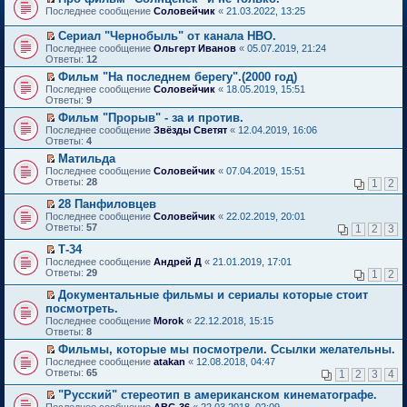
о
П
к
Последнее сообщение
Соловейчик
«
21.03.2022, 13:25
м
е
п
у
р
е
Сериал "Чернобыль" от канала HBO.
н
е
р
П
Последнее сообщение
Ольгерт Иванов
«
05.07.2019, 21:24
е
й
в
е
Ответы:
12
п
т
о
р
р
и
м
Фильм "На последнем берегу".(2000 год)
е
о
к
у
П
Последнее сообщение
й
Соловейчик
«
18.05.2019, 15:51
ч
п
н
е
Ответы:
т
9
и
е
е
р
и
т
Фильм "Прорыв" - за и против.
р
п
е
к
а
П
в
р
Последнее сообщение
й
Звёзды Светят
«
12.04.2019, 16:06
п
н
е
о
о
Ответы:
т
4
е
н
р
м
ч
и
р
Матильда
о
е
у
и
к
в
П
Последнее сообщение
м
й
Соловейчик
«
07.04.2019, 15:51
н
т
п
о
е
Ответы:
у
т
28
е
1
2
а
е
м
р
с
и
п
н
р
у
е
28 Панфиловцев
о
к
р
н
в
н
й
П
о
п
о
Последнее сообщение
о
Соловейчик
«
22.02.2019, 20:01
о
е
т
е
б
е
ч
Ответы:
м
57
м
1
2
3
п
и
р
щ
р
и
у
у
р
к
е
е
в
т
Т-34
с
н
о
п
й
н
о
а
П
о
е
Последнее сообщение
Андрей Д
«
21.01.2019, 17:01
ч
е
т
и
м
н
е
о
п
Ответы:
29
1
2
и
р
и
ю
у
н
р
б
р
т
в
к
н
о
е
щ
о
Документальные фильмы и сериалы которые стоит
а
о
п
е
м
й
е
ч
П
посмотреть.
н
м
е
п
у
т
н
и
е
н
Последнее сообщение
у
Morok
«
22.12.2018, 15:15
р
р
с
и
и
т
р
о
Ответы:
н
8
в
о
о
к
ю
а
е
м
е
о
ч
о
п
н
й
Фильмы, которые мы посмотрели. Ссылки желательны.
у
п
м
и
б
е
н
т
П
Последнее сообщение
с
atakan
«
12.08.2018, 04:47
р
у
т
щ
р
о
и
е
Ответы:
о
65
1
2
3
4
о
н
а
е
в
м
к
р
о
ч
е
н
н
о
у
п
е
"Русский" стереотип в американском кинематографе.
б
и
п
н
и
м
с
е
й
П
щ
Последнее сообщение
АВС-36
«
22.03.2018, 02:09