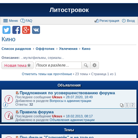
Литостровок
Меню
FAQ
Регистрация
Вход
Кино
Список разделов
Оффтопик
Увлечения
Кино
Описание:
...мультфильмы, сериалы...
Новая тема
Отметить темы как прочтённые
• 23 темы • Страница 1 из 1
Объявления
Предложения по усовершенствованию форума
П
Последнее сообщение
Uksus
«
28.07.2020, 18:49
е
Добавлено в разделе
Вопросы к администрации
р
Ответы:
32
1
2
е
й
Правила форума
т
П
Последнее сообщение
Uksus
«
18.02.2013, 08:17
и
е
Добавлено в разделе
Объявления администрации
к
р
п
е
е
Темы
й
р
т
в
Про фильм "Солнцепёк" и не только.
и