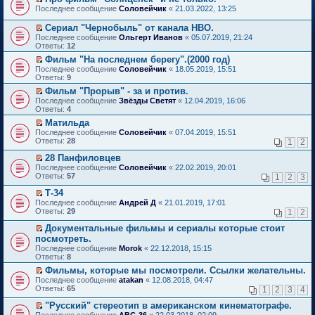
о
П
к
Последнее сообщение
Соловейчик
«
21.03.2022, 13:25
м
е
п
у
р
е
Сериал "Чернобыль" от канала HBO.
н
е
р
П
Последнее сообщение
Ольгерт Иванов
«
05.07.2019, 21:24
е
й
в
е
Ответы:
12
п
т
о
р
р
и
м
Фильм "На последнем берегу".(2000 год)
е
о
к
у
П
Последнее сообщение
й
Соловейчик
«
18.05.2019, 15:51
ч
п
н
е
Ответы:
т
9
и
е
е
р
и
т
Фильм "Прорыв" - за и против.
р
п
е
к
а
П
в
р
Последнее сообщение
й
Звёзды Светят
«
12.04.2019, 16:06
п
н
е
о
о
Ответы:
т
4
е
н
р
м
ч
и
р
Матильда
о
е
у
и
к
в
П
Последнее сообщение
м
й
Соловейчик
«
07.04.2019, 15:51
н
т
п
о
е
Ответы:
у
т
28
е
1
2
а
е
м
р
с
и
п
н
р
у
е
28 Панфиловцев
о
к
р
н
в
н
й
П
о
п
о
Последнее сообщение
о
Соловейчик
«
22.02.2019, 20:01
о
е
т
е
б
е
ч
Ответы:
м
57
м
1
2
3
п
и
р
щ
р
и
у
у
р
к
е
е
в
т
Т-34
с
н
о
п
й
н
о
а
П
о
е
Последнее сообщение
Андрей Д
«
21.01.2019, 17:01
ч
е
т
и
м
н
е
о
п
Ответы:
29
1
2
и
р
и
ю
у
н
р
б
р
т
в
к
н
о
е
щ
о
Документальные фильмы и сериалы которые стоит
а
о
п
е
м
й
е
ч
П
посмотреть.
н
м
е
п
у
т
н
и
е
н
Последнее сообщение
у
Morok
«
22.12.2018, 15:15
р
р
с
и
и
т
р
о
Ответы:
н
8
в
о
о
к
ю
а
е
м
е
о
ч
о
п
н
й
Фильмы, которые мы посмотрели. Ссылки желательны.
у
п
м
и
б
е
н
т
П
Последнее сообщение
с
atakan
«
12.08.2018, 04:47
р
у
т
щ
р
о
и
е
Ответы:
о
65
1
2
3
4
о
н
а
е
в
м
к
р
о
ч
е
н
н
о
у
п
е
"Русский" стереотип в американском кинематографе.
б
и
п
н
и
м
с
е
й
П
щ
Последнее сообщение
АВС-36
«
22.03.2018, 02:09