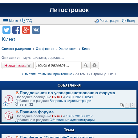
Литостровок
Меню
FAQ
Регистрация
Вход
Кино
Список разделов
Оффтопик
Увлечения
Кино
Описание:
...мультфильмы, сериалы...
Новая тема
Отметить темы как прочтённые
• 23 темы • Страница 1 из 1
Объявления
Предложения по усовершенствованию форума
П
Последнее сообщение
Uksus
«
28.07.2020, 18:49
е
Добавлено в разделе
Вопросы к администрации
р
Ответы:
32
1
2
е
й
Правила форума
т
П
Последнее сообщение
Uksus
«
18.02.2013, 08:17
и
е
Добавлено в разделе
Объявления администрации
к
р
п
е
е
Темы
й
р
т
в
Про фильм "Солнцепёк" и не только.
и