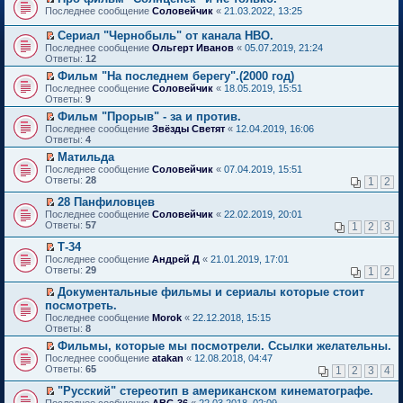
о
П
к
Последнее сообщение
Соловейчик
«
21.03.2022, 13:25
м
е
п
у
р
е
Сериал "Чернобыль" от канала HBO.
н
е
р
П
Последнее сообщение
Ольгерт Иванов
«
05.07.2019, 21:24
е
й
в
е
Ответы:
12
п
т
о
р
р
и
м
Фильм "На последнем берегу".(2000 год)
е
о
к
у
П
Последнее сообщение
й
Соловейчик
«
18.05.2019, 15:51
ч
п
н
е
Ответы:
т
9
и
е
е
р
и
т
Фильм "Прорыв" - за и против.
р
п
е
к
а
П
в
р
Последнее сообщение
й
Звёзды Светят
«
12.04.2019, 16:06
п
н
е
о
о
Ответы:
т
4
е
н
р
м
ч
и
р
Матильда
о
е
у
и
к
в
П
Последнее сообщение
м
й
Соловейчик
«
07.04.2019, 15:51
н
т
п
о
е
Ответы:
у
т
28
е
1
2
а
е
м
р
с
и
п
н
р
у
е
28 Панфиловцев
о
к
р
н
в
н
й
П
о
п
о
Последнее сообщение
о
Соловейчик
«
22.02.2019, 20:01
о
е
т
е
б
е
ч
Ответы:
м
57
м
1
2
3
п
и
р
щ
р
и
у
у
р
к
е
е
в
т
Т-34
с
н
о
п
й
н
о
а
П
о
е
Последнее сообщение
Андрей Д
«
21.01.2019, 17:01
ч
е
т
и
м
н
е
о
п
Ответы:
29
1
2
и
р
и
ю
у
н
р
б
р
т
в
к
н
о
е
щ
о
Документальные фильмы и сериалы которые стоит
а
о
п
е
м
й
е
ч
П
посмотреть.
н
м
е
п
у
т
н
и
е
н
Последнее сообщение
у
Morok
«
22.12.2018, 15:15
р
р
с
и
и
т
р
о
Ответы:
н
8
в
о
о
к
ю
а
е
м
е
о
ч
о
п
н
й
Фильмы, которые мы посмотрели. Ссылки желательны.
у
п
м
и
б
е
н
т
П
Последнее сообщение
с
atakan
«
12.08.2018, 04:47
р
у
т
щ
р
о
и
е
Ответы:
о
65
1
2
3
4
о
н
а
е
в
м
к
р
о
ч
е
н
н
о
у
п
е
"Русский" стереотип в американском кинематографе.
б
и
п
н
и
м
с
е
й
П
щ
Последнее сообщение
АВС-36
«
22.03.2018, 02:09