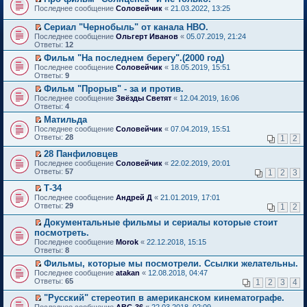
о
П
к
Последнее сообщение
Соловейчик
«
21.03.2022, 13:25
м
е
п
у
р
е
Сериал "Чернобыль" от канала HBO.
н
е
р
П
Последнее сообщение
Ольгерт Иванов
«
05.07.2019, 21:24
е
й
в
е
Ответы:
12
п
т
о
р
р
и
м
Фильм "На последнем берегу".(2000 год)
е
о
к
у
П
Последнее сообщение
й
Соловейчик
«
18.05.2019, 15:51
ч
п
н
е
Ответы:
т
9
и
е
е
р
и
т
Фильм "Прорыв" - за и против.
р
п
е
к
а
П
в
р
Последнее сообщение
й
Звёзды Светят
«
12.04.2019, 16:06
п
н
е
о
о
Ответы:
т
4
е
н
р
м
ч
и
р
Матильда
о
е
у
и
к
в
П
Последнее сообщение
м
й
Соловейчик
«
07.04.2019, 15:51
н
т
п
о
е
Ответы:
у
т
28
е
1
2
а
е
м
р
с
и
п
н
р
у
е
28 Панфиловцев
о
к
р
н
в
н
й
П
о
п
о
Последнее сообщение
о
Соловейчик
«
22.02.2019, 20:01
о
е
т
е
б
е
ч
Ответы:
м
57
м
1
2
3
п
и
р
щ
р
и
у
у
р
к
е
е
в
т
Т-34
с
н
о
п
й
н
о
а
П
о
е
Последнее сообщение
Андрей Д
«
21.01.2019, 17:01
ч
е
т
и
м
н
е
о
п
Ответы:
29
1
2
и
р
и
ю
у
н
р
б
р
т
в
к
н
о
е
щ
о
Документальные фильмы и сериалы которые стоит
а
о
п
е
м
й
е
ч
П
посмотреть.
н
м
е
п
у
т
н
и
е
н
Последнее сообщение
у
Morok
«
22.12.2018, 15:15
р
р
с
и
и
т
р
о
Ответы:
н
8
в
о
о
к
ю
а
е
м
е
о
ч
о
п
н
й
Фильмы, которые мы посмотрели. Ссылки желательны.
у
п
м
и
б
е
н
т
П
Последнее сообщение
с
atakan
«
12.08.2018, 04:47
р
у
т
щ
р
о
и
е
Ответы:
о
65
1
2
3
4
о
н
а
е
в
м
к
р
о
ч
е
н
н
о
у
п
е
"Русский" стереотип в американском кинематографе.
б
и
п
н
и
м
с
е
й
П
щ
Последнее сообщение
АВС-36
«
22.03.2018, 02:09