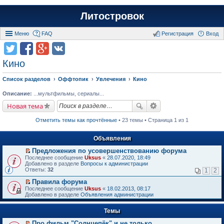
Литостровок
Меню
FAQ
Регистрация
Вход
Кино
Список разделов
Оффтопик
Увлечения
Кино
Описание:
...мультфильмы, сериалы...
Новая тема
Отметить темы как прочтённые
• 23 темы • Страница 1 из 1
Объявления
Предложения по усовершенствованию форума
П
Последнее сообщение
Uksus
«
28.07.2020, 18:49
е
Добавлено в разделе
Вопросы к администрации
р
Ответы:
32
1
2
е
й
Правила форума
т
П
Последнее сообщение
Uksus
«
18.02.2013, 08:17
и
е
Добавлено в разделе
Объявления администрации
к
р
п
е
е
Темы
й
р
т
в
Про фильм "Солнцепёк" и не только.
и