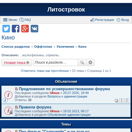
Литостровок
Меню
FAQ
Регистрация
Вход
Кино
Список разделов
Оффтопик
Увлечения
Кино
Описание:
...мультфильмы, сериалы...
Новая тема
Отметить темы как прочтённые
• 23 темы • Страница 1 из 1
Объявления
Предложения по усовершенствованию форума
П
Последнее сообщение
Uksus
«
28.07.2020, 18:49
е
Добавлено в разделе
Вопросы к администрации
р
Ответы:
32
1
2
е
й
Правила форума
т
П
Последнее сообщение
Uksus
«
18.02.2013, 08:17
и
е
Добавлено в разделе
Объявления администрации
к
р
п
е
е
Темы
й
р
т
в
Про фильм "Солнцепёк" и не только.
и