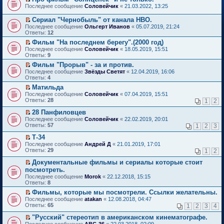
о
П
к
Последнее сообщение
Соловейчик
«
21.03.2022, 13:25
м
е
п
у
р
е
Сериал "Чернобыль" от канала HBO.
н
е
р
П
Последнее сообщение
Ольгерт Иванов
«
05.07.2019, 21:24
е
й
в
е
Ответы:
12
п
т
о
р
р
и
м
Фильм "На последнем берегу".(2000 год)
е
о
к
у
П
Последнее сообщение
й
Соловейчик
«
18.05.2019, 15:51
ч
п
н
е
Ответы:
т
9
и
е
е
р
и
т
Фильм "Прорыв" - за и против.
р
п
е
к
а
П
в
р
Последнее сообщение
й
Звёзды Светят
«
12.04.2019, 16:06
п
н
е
о
о
Ответы:
т
4
е
н
р
м
ч
и
р
Матильда
о
е
у
и
к
в
П
Последнее сообщение
м
й
Соловейчик
«
07.04.2019, 15:51
н
т
п
о
е
Ответы:
у
т
28
е
1
2
а
е
м
р
с
и
п
н
р
у
е
28 Панфиловцев
о
к
р
н
в
н
й
П
о
п
о
Последнее сообщение
о
Соловейчик
«
22.02.2019, 20:01
о
е
т
е
б
е
ч
Ответы:
м
57
м
1
2
3
п
и
р
щ
р
и
у
у
р
к
е
е
в
т
Т-34
с
н
о
п
й
н
о
а
П
о
е
Последнее сообщение
Андрей Д
«
21.01.2019, 17:01
ч
е
т
и
м
н
е
о
п
Ответы:
29
1
2
и
р
и
ю
у
н
р
б
р
т
в
к
н
о
е
щ
о
Документальные фильмы и сериалы которые стоит
а
о
п
е
м
й
е
ч
П
посмотреть.
н
м
е
п
у
т
н
и
е
н
Последнее сообщение
у
Morok
«
22.12.2018, 15:15
р
р
с
и
и
т
р
о
Ответы:
н
8
в
о
о
к
ю
а
е
м
е
о
ч
о
п
н
й
Фильмы, которые мы посмотрели. Ссылки желательны.
у
п
м
и
б
е
н
т
П
Последнее сообщение
с
atakan
«
12.08.2018, 04:47
р
у
т
щ
р
о
и
е
Ответы:
о
65
1
2
3
4
о
н
а
е
в
м
к
р
о
ч
е
н
н
о
у
п
е
"Русский" стереотип в американском кинематографе.
б
и
п
н
и
м
с
е
й
П
щ
Последнее сообщение
АВС-36
«
22.03.2018, 02:09