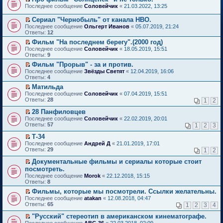
о
П
к
Последнее сообщение
Соловейчик
«
21.03.2022, 13:25
м
е
п
у
р
е
Сериал "Чернобыль" от канала HBO.
н
е
р
П
Последнее сообщение
Ольгерт Иванов
«
05.07.2019, 21:24
е
й
в
е
Ответы:
12
п
т
о
р
р
и
м
Фильм "На последнем берегу".(2000 год)
е
о
к
у
П
Последнее сообщение
й
Соловейчик
«
18.05.2019, 15:51
ч
п
н
е
Ответы:
т
9
и
е
е
р
и
т
Фильм "Прорыв" - за и против.
р
п
е
к
а
П
в
р
Последнее сообщение
й
Звёзды Светят
«
12.04.2019, 16:06
п
н
е
о
о
Ответы:
т
4
е
н
р
м
ч
и
р
Матильда
о
е
у
и
к
в
П
Последнее сообщение
м
й
Соловейчик
«
07.04.2019, 15:51
н
т
п
о
е
Ответы:
у
т
28
е
1
2
а
е
м
р
с
и
п
н
р
у
е
28 Панфиловцев
о
к
р
н
в
н
й
П
о
п
о
Последнее сообщение
о
Соловейчик
«
22.02.2019, 20:01
о
е
т
е
б
е
ч
Ответы:
м
57
м
1
2
3
п
и
р
щ
р
и
у
у
р
к
е
е
в
т
Т-34
с
н
о
п
й
н
о
а
П
о
е
Последнее сообщение
Андрей Д
«
21.01.2019, 17:01
ч
е
т
и
м
н
е
о
п
Ответы:
29
1
2
и
р
и
ю
у
н
р
б
р
т
в
к
н
о
е
щ
о
Документальные фильмы и сериалы которые стоит
а
о
п
е
м
й
е
ч
П
посмотреть.
н
м
е
п
у
т
н
и
е
н
Последнее сообщение
у
Morok
«
22.12.2018, 15:15
р
р
с
и
и
т
р
о
Ответы:
н
8
в
о
о
к
ю
а
е
м
е
о
ч
о
п
н
й
Фильмы, которые мы посмотрели. Ссылки желательны.
у
п
м
и
б
е
н
т
П
Последнее сообщение
с
atakan
«
12.08.2018, 04:47
р
у
т
щ
р
о
и
е
Ответы:
о
65
1
2
3
4
о
н
а
е
в
м
к
р
о
ч
е
н
н
о
у
п
е
"Русский" стереотип в американском кинематографе.
б
и
п
н
и
м
с
е
й
П
щ
Последнее сообщение
АВС-36
«
22.03.2018, 02:09