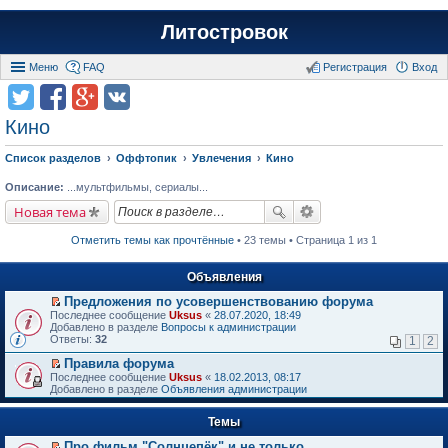
Литостровок
Меню
FAQ
Регистрация
Вход
Кино
Список разделов
Оффтопик
Увлечения
Кино
Описание:
...мультфильмы, сериалы...
Новая тема
Отметить темы как прочтённые
• 23 темы • Страница 1 из 1
Объявления
Предложения по усовершенствованию форума
П
Последнее сообщение
Uksus
«
28.07.2020, 18:49
е
Добавлено в разделе
Вопросы к администрации
р
Ответы:
32
1
2
е
й
Правила форума
т
П
Последнее сообщение
Uksus
«
18.02.2013, 08:17
и
е
Добавлено в разделе
Объявления администрации
к
р
п
е
е
Темы
й
р
т
в
Про фильм "Солнцепёк" и не только.
и